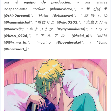
por el
equipo de producción
, y por artistas
independientes:
“Sakura (
@hanavbara
)“; “💗신녘💗
(
@shin0around
)“; “Nuker (
@NukerArt
)“; “花咲ちゆ
(
@hanasakichu
)“; “梱枝りこ (
@riko0202
)“; “志島とひろ
(
@tohiro1
)“; “やよいまか (
@yayoimaka03
)“; “ユウマ
(
@UMA_0126
)“; “アルアル (
@hxk4_n
)“; “MATA
(
@Gin_ma_ta
)“; “moorina (
@booniecake
)“; y “Sonia
(
@soniaaart_
)“.