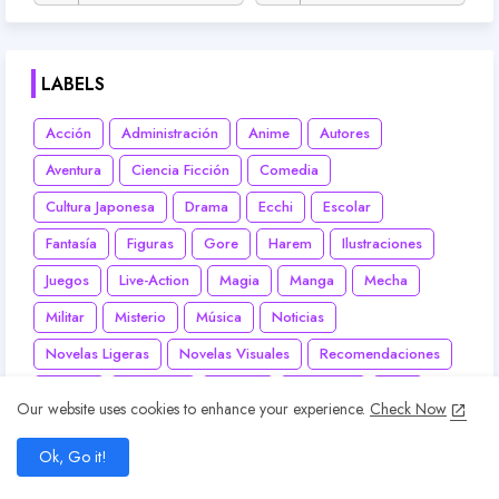
LABELS
Acción
Administración
Anime
Autores
Aventura
Ciencia Ficción
Comedia
Cultura Japonesa
Drama
Ecchi
Escolar
Fantasía
Figuras
Gore
Harem
Ilustraciones
Juegos
Live-Action
Magia
Manga
Mecha
Militar
Misterio
Música
Noticias
Novelas Ligeras
Novelas Visuales
Recomendaciones
Reseña
Romance
Seiyuus
Suspenso
Yaoi
Our website uses cookies to enhance your experience.
Check Now
Yuri
add
Ok, Go it!
home
search
share
present_to_all