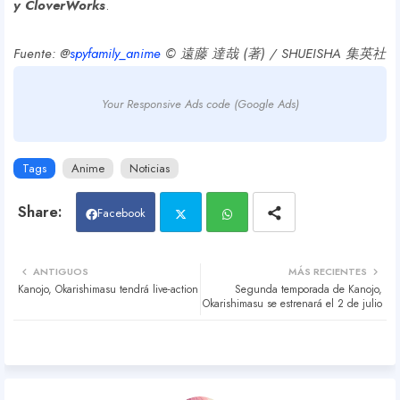
y CloverWorks
.
Fuente: @
spyfamily_anime
© 遠藤 達哉 (著) / SHUEISHA 集英社
Your Responsive Ads code (Google Ads)
Tags
Anime
Noticias
Facebook
Twit
Wh
ANTIGUOS
MÁS RECIENTES
Kanojo, Okarishimasu tendrá live-action
Segunda temporada de Kanojo,
ter
atsa
Okarishimasu se estrenará el 2 de julio
pp