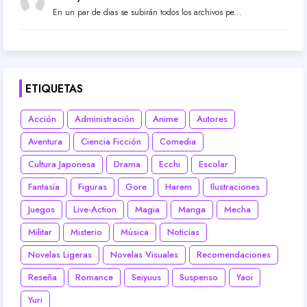
En un par de dias se subirán todos los archivos pe...
ETIQUETAS
Acción
Administración
Anime
Autores
Aventura
Ciencia Ficción
Comedia
Cultura Japonesa
Drama
Ecchi
Escolar
Fantasía
Figuras
Gore
Harem
Ilustraciones
Juegos
Live-Action
Magia
Manga
Mecha
Militar
Misterio
Música
Noticias
Novelas Ligeras
Novelas Visuales
Recomendaciones
Reseña
Romance
Seiyuus
Suspenso
Yaoi
Yuri