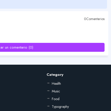
0Comentarios
car un comentario (0)
Category
Health
Music
Food
Typography