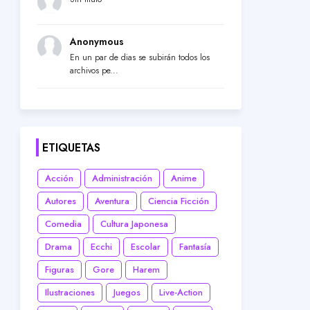
Anonymous
En un par de dias se subirán todos los
archivos pe...
ETIQUETAS
Acción
Administración
Anime
Autores
Aventura
Ciencia Ficción
Comedia
Cultura Japonesa
Drama
Ecchi
Escolar
Fantasía
Figuras
Gore
Harem
Ilustraciones
Juegos
Live-Action