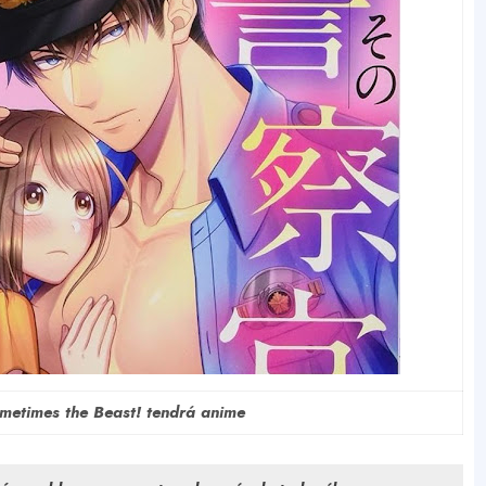
metimes the Beast! tendrá anime