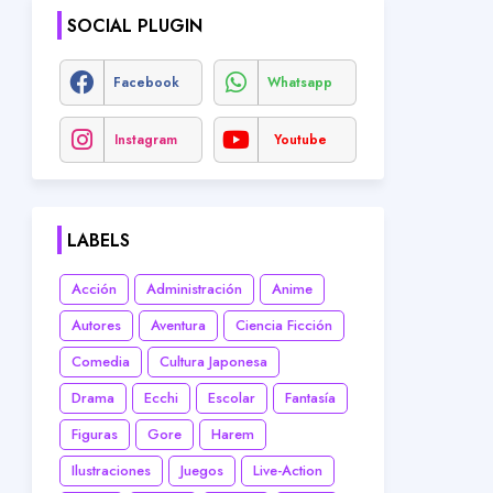
SOCIAL PLUGIN
Facebook
Whatsapp
Instagram
Youtube
LABELS
Acción
Administración
Anime
Autores
Aventura
Ciencia Ficción
Comedia
Cultura Japonesa
Drama
Ecchi
Escolar
Fantasía
Figuras
Gore
Harem
Ilustraciones
Juegos
Live-Action