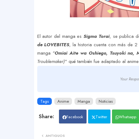
El autor del manga es
Sigma Torai
, se publica 
de LOVEBITES
, la historia cuenta con más de 2
manga
"
Omiai Aite wa Oshiego, Tsuyoki na, M
Troublemaker)
" qué también fue adaptado al anime
Your Respo
Tags
Anime
Manga
Noticias
Facebook
Twitter
Whatsapp
ANTIGUOS