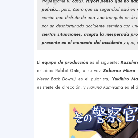
«Muéstrame tu casa».
Hiyori pensó que no hab
policía…
pero, ¿será que su seguridad está en ri
común que disfruta de una vida tranquila en la 
por un desafortunado accidente, termina con una
ciertas situaciones, acepta la inesperada pr
presente en el momento del accidente
y que, 
El
equipo de producción
es el siguiente:
Kazuhi
estudios Rabbit Gate, a su vez
Saburou Miura
(
Never Back Down!)
es el guionista,
Yukihiro Ma
asistente de dirección, y
Haruna Kamiyama
es el d