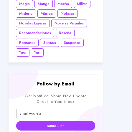
Magia
Manga
Mecha
Militar
Misterio
Música
Noticias
Novelas Ligeras
Novelas Visuales
Recomendaciones
Reseña
Romance
Seiyuus
Suspenso
Yaoi
Yuri
Follow by Email
Get Notified About Next Update
Direct to Your inbox