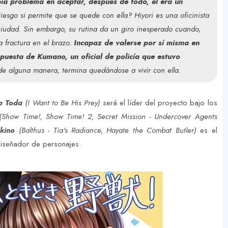
ía problema en aceptar, después de todo, él era un
esgo si permite que se quede con ella? Hiyori es una oficinista
ciudad. Sin embargo, su rutina da un giro inesperado cuando,
 fractura en el brazo.
Incapaz de valerse por sí misma en
opuesta de Kumano, un oficial de policía que estuvo
de alguna manera, termina quedándose a vivir con ella.
ro Toda
(I Want to Be His Prey)
será el líder del proyecto bajo los
Show Time!, Show Time! 2, Secret Mission - Undercover Agents
kino
(Balthus - Tia's Radiance, Hayate the Combat Butler)
es el
iseñador de personajes.