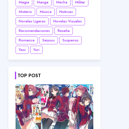
Magia
Manga
Mecha
Militar
Misterio
Música
Noticias
Novelas Ligeras
Novelas Visuales
Recomendaciones
Reseña
Romance
Seiyuus
Suspenso
Yaoi
Yuri
TOP POST