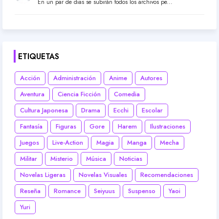
En un par de dias se subirán todos los archivos pe...
ETIQUETAS
Acción
Administración
Anime
Autores
Aventura
Ciencia Ficción
Comedia
Cultura Japonesa
Drama
Ecchi
Escolar
Fantasía
Figuras
Gore
Harem
Ilustraciones
Juegos
Live-Action
Magia
Manga
Mecha
Militar
Misterio
Música
Noticias
Novelas Ligeras
Novelas Visuales
Recomendaciones
Reseña
Romance
Seiyuus
Suspenso
Yaoi
Yuri