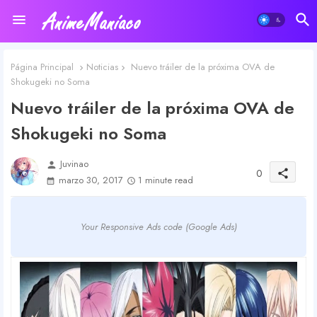
Página Principal
Noticias
Nuevo tráiler de la próxima OVA de
Shokugeki no Soma
Nuevo tráiler de la próxima OVA de
Shokugeki no Soma
Juvinao
person
0
share
marzo 30, 2017
1 minute read
Your Responsive Ads code (Google Ads)