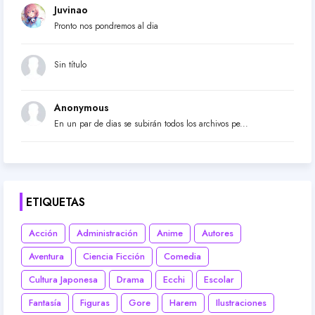
Juvinao
Pronto nos pondremos al dia
Sin título
Anonymous
En un par de dias se subirán todos los archivos pe...
ETIQUETAS
Acción
Administración
Anime
Autores
Aventura
Ciencia Ficción
Comedia
Cultura Japonesa
Drama
Ecchi
Escolar
Fantasía
Figuras
Gore
Harem
Ilustraciones