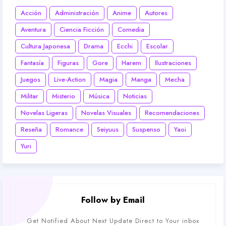
Acción
Administración
Anime
Autores
Aventura
Ciencia Ficción
Comedia
Cultura Japonesa
Drama
Ecchi
Escolar
Fantasía
Figuras
Gore
Harem
Ilustraciones
Juegos
Live-Action
Magia
Manga
Mecha
Militar
Misterio
Música
Noticias
Novelas Ligeras
Novelas Visuales
Recomendaciones
Reseña
Romance
Seiyuus
Suspenso
Yaoi
Yuri
Follow by Email
Get Notified About Next Update Direct to Your inbox