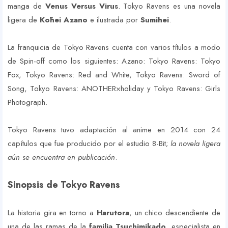
manga de
Venus Versus Virus
. Tokyo Ravens es una novela
ligera de
Kōhei Azano
e ilustrada por
Sumihei
.
La franquicia de Tokyo Ravens cuenta con varios títulos a modo
de Spin-off como los siguientes: Azano: Tokyo Ravens: Tokyo
Fox, Tokyo Ravens: Red and White, Tokyo Ravens: Sword of
Song, Tokyo Ravens: ANOTHER×holiday y Tokyo Ravens: Girls
Photograph.
Tokyo Ravens tuvo adaptación al anime en 2014 con 24
capítulos que fue producido por el estudio 8-Bit;
la novela ligera
aún se encuentra en publicación
.
Sinopsis de Tokyo Ravens
La historia gira en torno a
Harutora
, un chico descendiente de
una de las ramas de la
familia Tsuchimikado
, especialista en