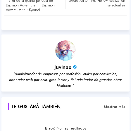
Tráiler de la quinta película de
Sword Art Online: Hollow Realization
ter
atsa
Digimon Adventure tri: Digimon
se actualiza
Adventure tri.: Kyousei
pp
Juvinao
"Administrador de empresas por profesión, otaku por convicción,
diseñador web por ocio, gran lector y fiel admirador de grandes obras
históricas."
TE GUSTARÁ TAMBIÉN
Mostrar más
Error:
No hay resultados