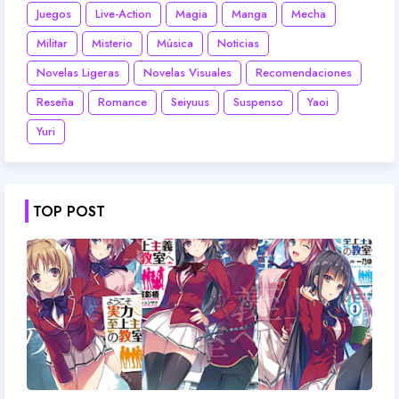
Juegos
Live-Action
Magia
Manga
Mecha
Militar
Misterio
Música
Noticias
Novelas Ligeras
Novelas Visuales
Recomendaciones
Reseña
Romance
Seiyuus
Suspenso
Yaoi
Yuri
TOP POST