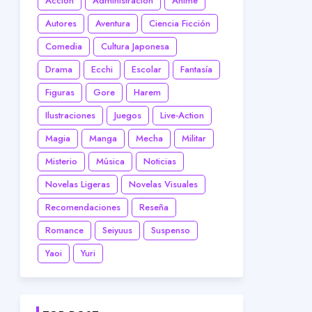
Acción
Administración
Anime
Autores
Aventura
Ciencia Ficción
Comedia
Cultura Japonesa
Drama
Ecchi
Escolar
Fantasía
Figuras
Gore
Harem
Ilustraciones
Juegos
Live-Action
Magia
Manga
Mecha
Militar
Misterio
Música
Noticias
Novelas Ligeras
Novelas Visuales
Recomendaciones
Reseña
Romance
Seiyuus
Suspenso
Yaoi
Yuri