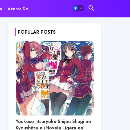
s
Acerca De
POPULAR POSTS
Youkoso Jitsuryoku Shijou Shugi no
Kyoushitsu e (Novela Ligera en