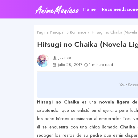
Home
Recomendacione
Página Principal
Romance
Hitsugi no Chaika (Novela 
Hitsugi no Chaika (Novela Li
Juvinao
person
julio 28, 2017
1 minute read
Your Respo
Hitsugi no Chaika
es una
novela ligera
de 
saboteador que se enlistó en el ejercito para luch
los ocho héroes asesinaron al emperador Toru vol
él se encuentra con una chica llamada
Chaika
q
recoger los restos de su padre que están dispe