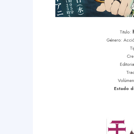
Titulo:
Género: Acció
Ti
Cre
Editori
Tra
Volúmene
Estado d