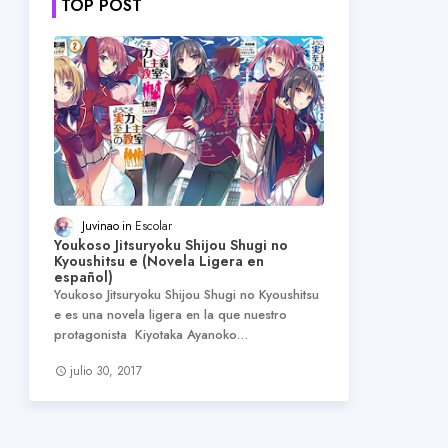
TOP POST
Juvinao
Escolar
Youkoso Jitsuryoku Shijou Shugi no
Kyoushitsu e (Novela Ligera en
español)
Youkoso Jitsuryoku Shijou Shugi no Kyoushitsu
e es una novela ligera en la que nuestro
protagonista Kiyotaka Ayanoko…
julio 30, 2017