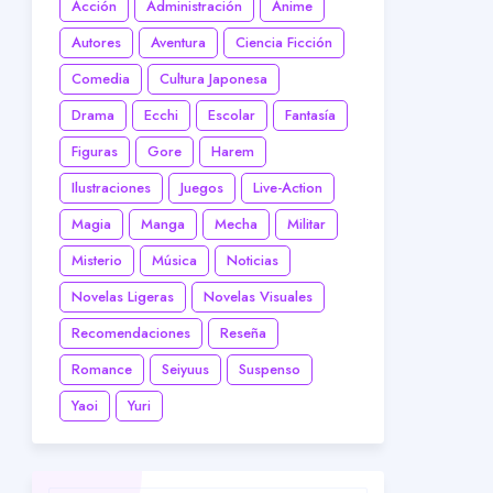
Acción
Administración
Anime
Autores
Aventura
Ciencia Ficción
Comedia
Cultura Japonesa
Drama
Ecchi
Escolar
Fantasía
Figuras
Gore
Harem
Ilustraciones
Juegos
Live-Action
Magia
Manga
Mecha
Militar
Misterio
Música
Noticias
Novelas Ligeras
Novelas Visuales
Recomendaciones
Reseña
Romance
Seiyuus
Suspenso
Yaoi
Yuri