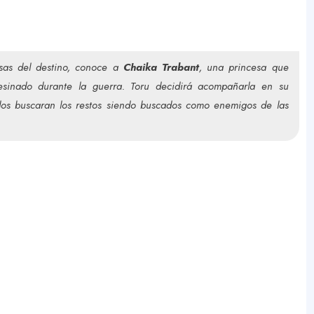
sas del destino, conoce a
Chaika Trabant
, una princesa que
Y
esinado durante la guerra. Toru decidirá acompañarla en su
los buscaran los restos siendo buscados como enemigos de las
o
u
r