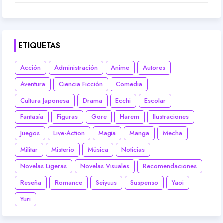
ETIQUETAS
Acción
Administración
Anime
Autores
Aventura
Ciencia Ficción
Comedia
Cultura Japonesa
Drama
Ecchi
Escolar
Fantasía
Figuras
Gore
Harem
Ilustraciones
Juegos
Live-Action
Magia
Manga
Mecha
Militar
Misterio
Música
Noticias
Novelas Ligeras
Novelas Visuales
Recomendaciones
Reseña
Romance
Seiyuus
Suspenso
Yaoi
Yuri