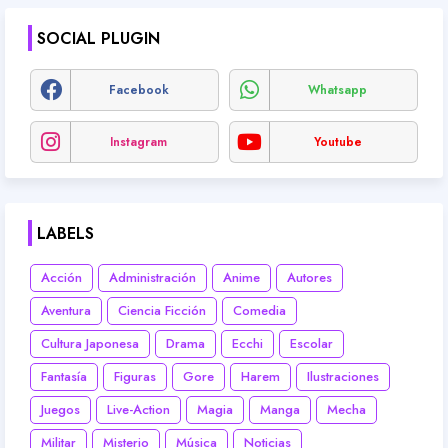
SOCIAL PLUGIN
Facebook
Whatsapp
Instagram
Youtube
LABELS
Acción
Administración
Anime
Autores
Aventura
Ciencia Ficción
Comedia
Cultura Japonesa
Drama
Ecchi
Escolar
Fantasía
Figuras
Gore
Harem
Ilustraciones
Juegos
Live-Action
Magia
Manga
Mecha
Militar
Misterio
Música
Noticias