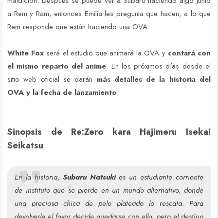
maldición. Después se puede ver a Subaru haciendo algo junto
a Rem y Ram, entonces Emilia les pregunta que hacen, a lo que
Rem responde que están haciendo una OVA.
White Fox
será el estudio que animará la OVA y
contará con
el mismo reparto del anime
. En los próximos días desde el
sitio web oficial se darán
más detalles de la historia del
OVA y la fecha de lanzamiento
.
Sinopsis de Re:Zero kara Hajimeru Isekai
Seikatsu
En la historia,
Subaru Natsuki
es un estudiante corriente
de instituto que se pierde en un mundo alternativo, donde
una preciosa chica de pelo plateado lo rescata. Para
devolverle el favor decide quedarse con ella, pero el destino