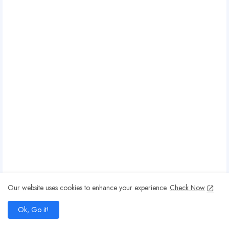
o
g
l
e
A
Our website uses cookies to enhance your experience.
Check Now
add
Ok, Go it!
home
search
share
present_to_all
d