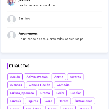
Pronto nos pondremos al dia
Sin título
Anonymous
En un par de dias se subirán todos los archivos pe...
ETIQUETAS
Acción
Administración
Anime
Autores
Aventura
Ciencia Ficción
Comedia
Cultura Japonesa
Drama
Ecchi
Escolar
Fantasía
Figuras
Gore
Harem
Ilustraciones
Juegos
Live-Action
Magia
Manga
Mecha