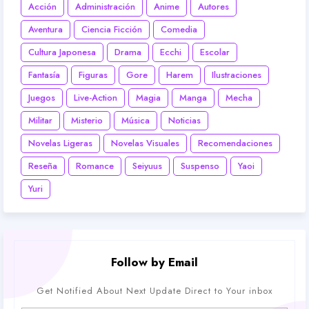
Acción
Administración
Anime
Autores
Aventura
Ciencia Ficción
Comedia
Cultura Japonesa
Drama
Ecchi
Escolar
Fantasía
Figuras
Gore
Harem
Ilustraciones
Juegos
Live-Action
Magia
Manga
Mecha
Militar
Misterio
Música
Noticias
Novelas Ligeras
Novelas Visuales
Recomendaciones
Reseña
Romance
Seiyuus
Suspenso
Yaoi
Yuri
Follow by Email
Get Notified About Next Update Direct to Your inbox