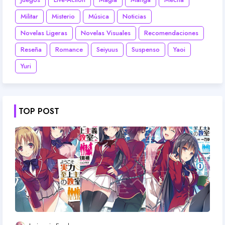
Militar
Misterio
Música
Noticias
Novelas Ligeras
Novelas Visuales
Recomendaciones
Reseña
Romance
Seiyuus
Suspenso
Yaoi
Yuri
TOP POST