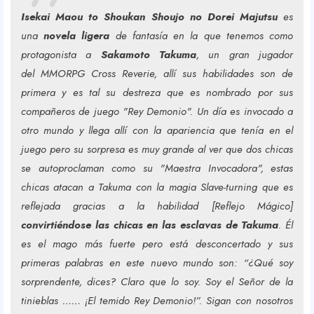
Isekai Maou to Shoukan Shoujo no Dorei Majutsu
es
una
novela ligera
de fantasía en la que tenemos como
protagonista a
Sakamoto Takuma
, un gran jugador
del
MMORPG Cross Reverie
, allí sus habilidades son de
primera y es tal su destreza que es nombrado por sus
compañeros de juego "Rey Demonio". Un día es invocado a
otro mundo y llega allí con la apariencia que tenía en el
juego pero su sorpresa es muy grande al ver que dos chicas
se autoproclaman como su "
Maestra Invocadora
", estas
chicas atacan a Takuma con la magia
Slave-turning
que es
reflejada gracias a la habilidad [Reflejo Mágico]
convirtiéndose las chicas en las esclavas de Takuma
. Él
es el mago más fuerte pero está desconcertado y sus
primeras palabras en este nuevo mundo son: “¿Qué soy
sorprendente, dices? Claro que lo soy. Soy el Señor de la
tinieblas …… ¡El temido Rey Demonio!”. Sigan con nosotros