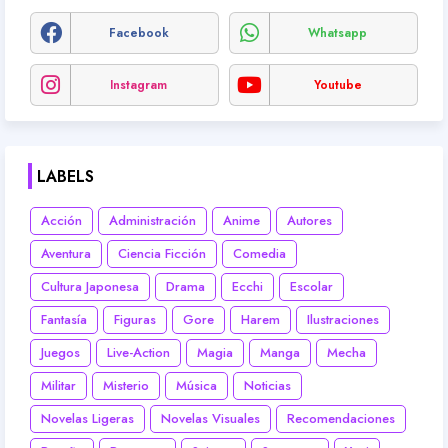
Facebook
Whatsapp
Instagram
Youtube
LABELS
Acción
Administración
Anime
Autores
Aventura
Ciencia Ficción
Comedia
Cultura Japonesa
Drama
Ecchi
Escolar
Fantasía
Figuras
Gore
Harem
Ilustraciones
Juegos
Live-Action
Magia
Manga
Mecha
Militar
Misterio
Música
Noticias
Novelas Ligeras
Novelas Visuales
Recomendaciones