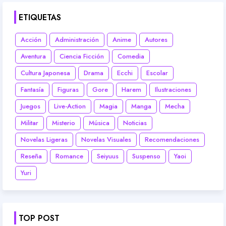
ETIQUETAS
Acción
Administración
Anime
Autores
Aventura
Ciencia Ficción
Comedia
Cultura Japonesa
Drama
Ecchi
Escolar
Fantasía
Figuras
Gore
Harem
Ilustraciones
Juegos
Live-Action
Magia
Manga
Mecha
Militar
Misterio
Música
Noticias
Novelas Ligeras
Novelas Visuales
Recomendaciones
Reseña
Romance
Seiyuus
Suspenso
Yaoi
Yuri
TOP POST