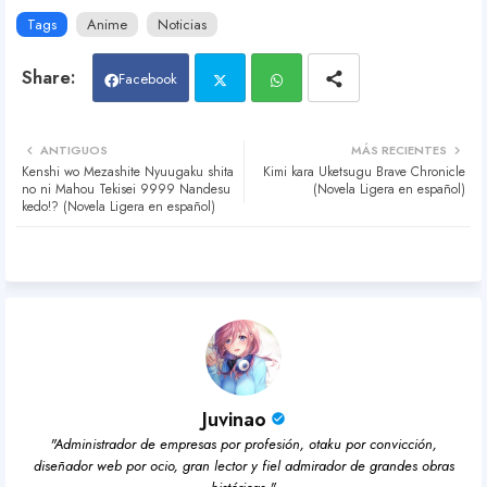
Tags
Anime
Noticias
Facebook
Twit
Wh
ANTIGUOS
MÁS RECIENTES
Kenshi wo Mezashite Nyuugaku shita
Kimi kara Uketsugu Brave Chronicle
ter
atsa
no ni Mahou Tekisei 9999 Nandesu
(Novela Ligera en español)
kedo!? (Novela Ligera en español)
pp
Juvinao
"Administrador de empresas por profesión, otaku por convicción,
diseñador web por ocio, gran lector y fiel admirador de grandes obras