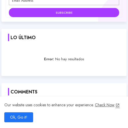
LO ÚLTIMO
Error:
No hay resultados
COMMENTS
Juvinao
Our website uses cookies to enhance your experience.
Check Now
Nueva temporada de Re Zero
add
Ok, Go it!
home
search
share
present_to_all
Juvinao