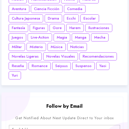
Aventura
Ciencia Ficción
Comedia
Cultura Japonesa
Drama
Ecchi
Escolar
Fantasía
Figuras
Gore
Harem
Ilustraciones
Juegos
Live-Action
Magia
Manga
Mecha
Militar
Misterio
Música
Noticias
Novelas Ligeras
Novelas Visuales
Recomendaciones
Reseña
Romance
Seiyuus
Suspenso
Yaoi
Yuri
Follow by Email
Get Notified About Next Update Direct to Your inbox