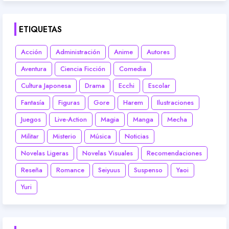
ETIQUETAS
Acción
Administración
Anime
Autores
Aventura
Ciencia Ficción
Comedia
Cultura Japonesa
Drama
Ecchi
Escolar
Fantasía
Figuras
Gore
Harem
Ilustraciones
Juegos
Live-Action
Magia
Manga
Mecha
Militar
Misterio
Música
Noticias
Novelas Ligeras
Novelas Visuales
Recomendaciones
Reseña
Romance
Seiyuus
Suspenso
Yaoi
Yuri