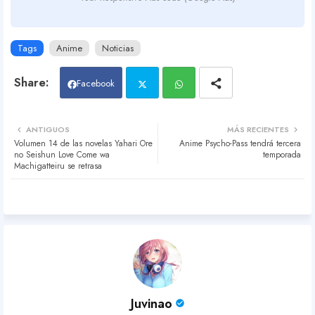
Tags
Anime
Noticias
Facebook
Twit
Wh
ANTIGUOS
MÁS RECIENTES
Volumen 14 de las novelas Yahari Ore
Anime Psycho-Pass tendrá tercera
ter
atsa
no Seishun Love Come wa
temporada
Machigatteiru se retrasa
pp
Juvinao