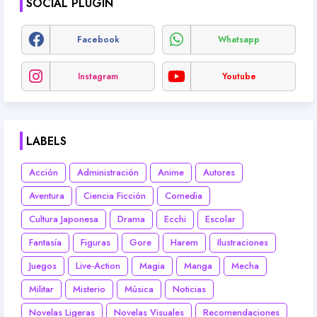
SOCIAL PLUGIN
Facebook
Whatsapp
Instagram
Youtube
LABELS
Acción
Administración
Anime
Autores
Aventura
Ciencia Ficción
Comedia
Cultura Japonesa
Drama
Ecchi
Escolar
Fantasía
Figuras
Gore
Harem
Ilustraciones
Juegos
Live-Action
Magia
Manga
Mecha
Militar
Misterio
Música
Noticias
Novelas Ligeras
Novelas Visuales
Recomendaciones