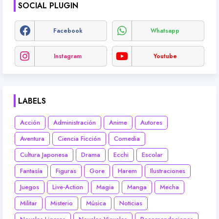
SOCIAL PLUGIN
Facebook
Whatsapp
Instagram
Youtube
LABELS
Acción
Administración
Anime
Autores
Aventura
Ciencia Ficción
Comedia
Cultura Japonesa
Drama
Ecchi
Escolar
Fantasía
Figuras
Gore
Harem
Ilustraciones
Juegos
Live-Action
Magia
Manga
Mecha
Militar
Misterio
Música
Noticias