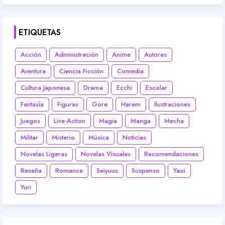
ETIQUETAS
Acción
Administración
Anime
Autores
Aventura
Ciencia Ficción
Comedia
Cultura Japonesa
Drama
Ecchi
Escolar
Fantasía
Figuras
Gore
Harem
Ilustraciones
Juegos
Live-Action
Magia
Manga
Mecha
Militar
Misterio
Música
Noticias
Novelas Ligeras
Novelas Visuales
Recomendaciones
Reseña
Romance
Seiyuus
Suspenso
Yaoi
Yuri