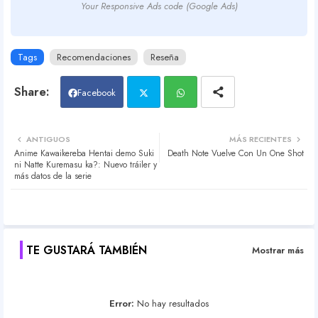
Your Responsive Ads code (Google Ads)
Tags
Recomendaciones
Reseña
Facebook
Twit
Wh
ANTIGUOS
MÁS RECIENTES
Anime Kawaikereba Hentai demo Suki
Death Note Vuelve Con Un One Shot
ter
atsa
ni Natte Kuremasu ka?: Nuevo tráiler y
más datos de la serie
pp
TE GUSTARÁ TAMBIÉN
Mostrar más
Error:
No hay resultados