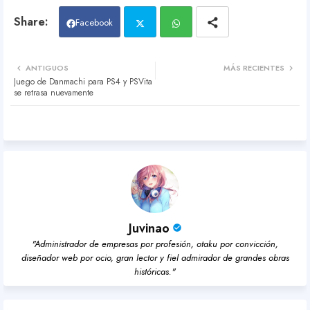
Facebook
Twit
Wh
ANTIGUOS
MÁS RECIENTES
Juego de Danmachi para PS4 y PSVita
ter
atsa
se retrasa nuevamente
pp
Juvinao
"Administrador de empresas por profesión, otaku por convicción,
diseñador web por ocio, gran lector y fiel admirador de grandes obras
históricas."