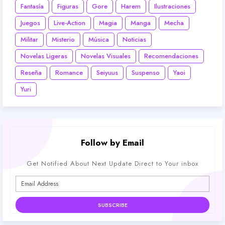
Fantasía
Figuras
Gore
Harem
Ilustraciones
Juegos
Live-Action
Magia
Manga
Mecha
Militar
Misterio
Música
Noticias
Novelas Ligeras
Novelas Visuales
Recomendaciones
Reseña
Romance
Seiyuus
Suspenso
Yaoi
Yuri
Follow by Email
Get Notified About Next Update Direct to Your inbox