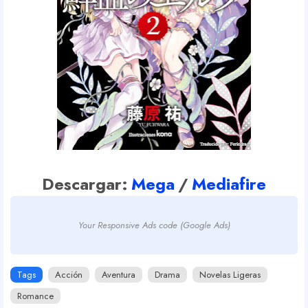
Descargar:
Mega
/
Mediafire
Your Responsive Ads code (Google Ads)
Tags
Acción
Aventura
Drama
Novelas Ligeras
Romance