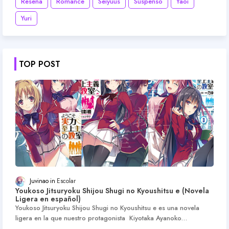
Reseña
Romance
Seiyuus
Suspenso
Yaoi
Yuri
TOP POST
Juvinao
Escolar
Youkoso Jitsuryoku Shijou Shugi no Kyoushitsu e (Novela
Ligera en español)
Youkoso Jitsuryoku Shijou Shugi no Kyoushitsu e es una novela
ligera en la que nuestro protagonista Kiyotaka Ayanoko…