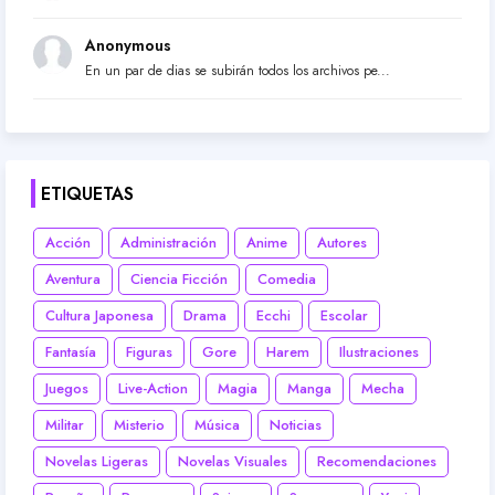
Anonymous
En un par de dias se subirán todos los archivos pe...
ETIQUETAS
Acción
Administración
Anime
Autores
Aventura
Ciencia Ficción
Comedia
Cultura Japonesa
Drama
Ecchi
Escolar
Fantasía
Figuras
Gore
Harem
Ilustraciones
Juegos
Live-Action
Magia
Manga
Mecha
Militar
Misterio
Música
Noticias
Novelas Ligeras
Novelas Visuales
Recomendaciones