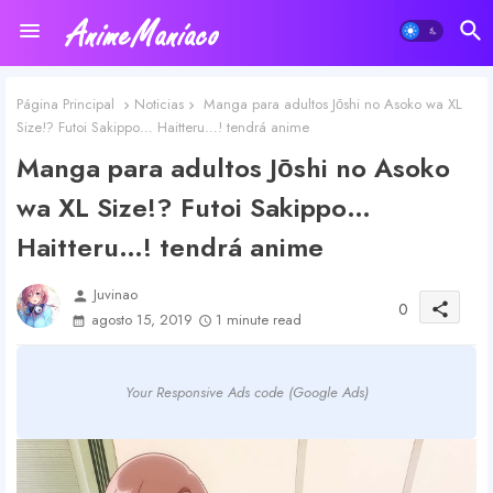
Página Principal
Noticias
Manga para adultos Jо̄shi no Asoko wa XL
Size!? Futoi Sakippo… Haitteru…! tendrá anime
Manga para adultos Jо̄shi no Asoko
wa XL Size!? Futoi Sakippo…
Haitteru…! tendrá anime
Juvinao
person
0
share
agosto 15, 2019
1 minute read
Your Responsive Ads code (Google Ads)