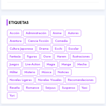
ETIQUETAS
Acción
Administración
Anime
Autores
Aventura
Ciencia Ficción
Comedia
Cultura Japonesa
Drama
Ecchi
Escolar
Fantasía
Figuras
Gore
Harem
Ilustraciones
Juegos
Live-Action
Magia
Manga
Mecha
Militar
Misterio
Música
Noticias
Novelas Ligeras
Novelas Visuales
Recomendaciones
Reseña
Romance
Seiyuus
Suspenso
Yaoi
Yuri