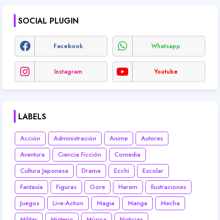
SOCIAL PLUGIN
Facebook
Whatsapp
Instagram
Youtube
LABELS
Acción
Administración
Anime
Autores
Aventura
Ciencia Ficción
Comedia
Cultura Japonesa
Drama
Ecchi
Escolar
Fantasía
Figuras
Gore
Harem
Ilustraciones
Juegos
Live-Action
Magia
Manga
Mecha
Militar
Misterio
Música
Noticias