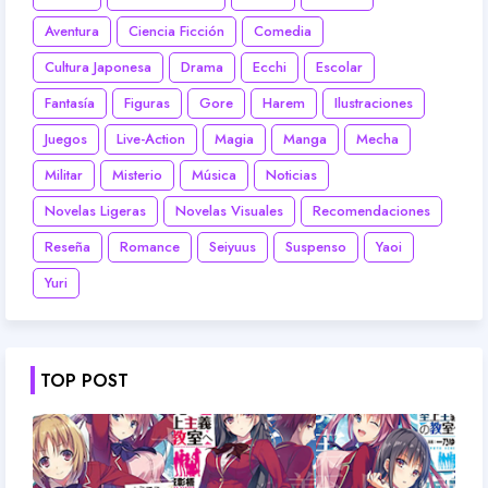
Aventura
Ciencia Ficción
Comedia
Cultura Japonesa
Drama
Ecchi
Escolar
Fantasía
Figuras
Gore
Harem
Ilustraciones
Juegos
Live-Action
Magia
Manga
Mecha
Militar
Misterio
Música
Noticias
Novelas Ligeras
Novelas Visuales
Recomendaciones
Reseña
Romance
Seiyuus
Suspenso
Yaoi
Yuri
TOP POST