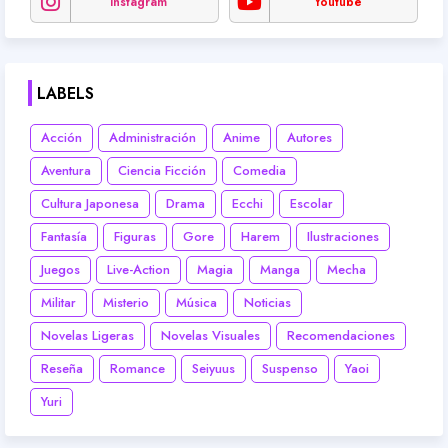
Instagram
Youtube
LABELS
Acción
Administración
Anime
Autores
Aventura
Ciencia Ficción
Comedia
Cultura Japonesa
Drama
Ecchi
Escolar
Fantasía
Figuras
Gore
Harem
Ilustraciones
Juegos
Live-Action
Magia
Manga
Mecha
Militar
Misterio
Música
Noticias
Novelas Ligeras
Novelas Visuales
Recomendaciones
Reseña
Romance
Seiyuus
Suspenso
Yaoi
Yuri