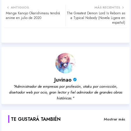
Twit
Wh
ANTIGUOS
MÁS RECIENTES
Manga Kanojo Okarishimasu tendrá
The Greatest Demon Lord Is Reborn as
ter
atsa
anime en julio de 2020
a Typical Nobody (Novela Ligera en
español)
pp
Juvinao
"Administrador de empresas por profesión, otaku por convicción,
diseñador web por ocio, gran lector y fiel admirador de grandes obras
históricas."
TE GUSTARÁ TAMBIÉN
Mostrar más