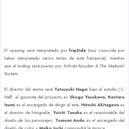
El opening será interpretado por
fripSide
(muy conocida por
haber interpretado varios temas de esta franquicia), mientras
que el ending será puesto por
Kishida Kyoudan & The Akeboshi
Rockets
.
El director del anime será
Tatsuyuki Nagai
bajo el estudio J.C.
Staff, el guionista del proyecto es
Shogo Yasukawa
,
Kentaro
Izumi
es el encargado de dirigir el arte,
Hitoshi Akitagawa
es
el director de fotografía,
Yuichi Tanaka
es el responsable del
diseño de los personajes,
Tomomi Ando
es el encargado del
diseño de color y
Maiko Iuchi
compondrá la música.