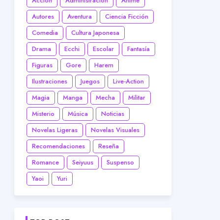
Acción
Administración
Anime
Autores
Aventura
Ciencia Ficción
Comedia
Cultura Japonesa
Drama
Ecchi
Escolar
Fantasía
Figuras
Gore
Harem
Ilustraciones
Juegos
Live-Action
Magia
Manga
Mecha
Militar
Misterio
Música
Noticias
Novelas Ligeras
Novelas Visuales
Recomendaciones
Reseña
Romance
Seiyuus
Suspenso
Yaoi
Yuri