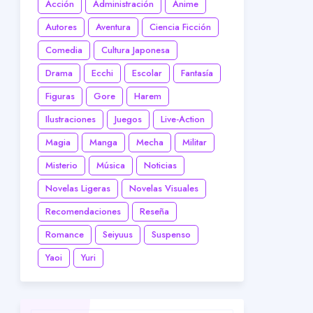
Acción
Administración
Anime
Autores
Aventura
Ciencia Ficción
Comedia
Cultura Japonesa
Drama
Ecchi
Escolar
Fantasía
Figuras
Gore
Harem
Ilustraciones
Juegos
Live-Action
Magia
Manga
Mecha
Militar
Misterio
Música
Noticias
Novelas Ligeras
Novelas Visuales
Recomendaciones
Reseña
Romance
Seiyuus
Suspenso
Yaoi
Yuri