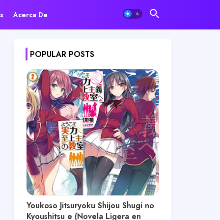
s
Acerca De
POPULAR POSTS
Youkoso Jitsuryoku Shijou Shugi no
Kyoushitsu e (Novela Ligera en