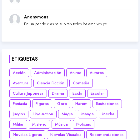
Anonymous
En un par de dias se subirán todos los archivos pe...
ETIQUETAS
Acción
Administración
Anime
Autores
Aventura
Ciencia Ficción
Comedia
Cultura Japonesa
Drama
Ecchi
Escolar
Fantasía
Figuras
Gore
Harem
Ilustraciones
Juegos
Live-Action
Magia
Manga
Mecha
Militar
Misterio
Música
Noticias
Novelas Ligeras
Novelas Visuales
Recomendaciones