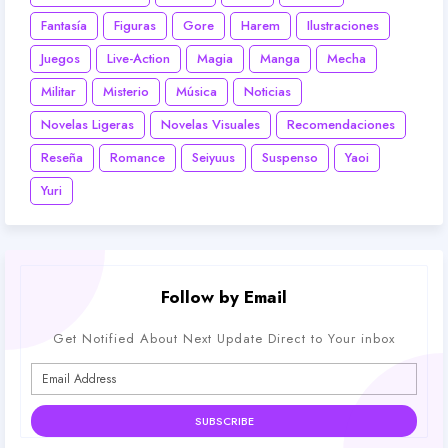
Fantasía
Figuras
Gore
Harem
Ilustraciones
Juegos
Live-Action
Magia
Manga
Mecha
Militar
Misterio
Música
Noticias
Novelas Ligeras
Novelas Visuales
Recomendaciones
Reseña
Romance
Seiyuus
Suspenso
Yaoi
Yuri
Follow by Email
Get Notified About Next Update Direct to Your inbox