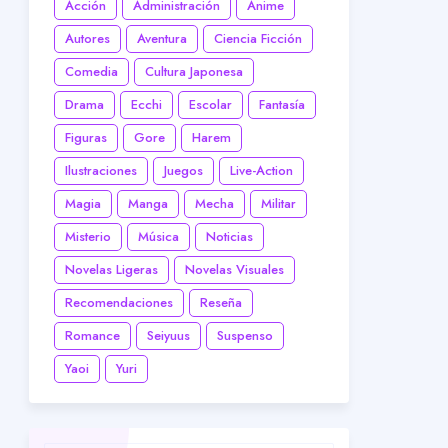
Acción
Administración
Anime
Autores
Aventura
Ciencia Ficción
Comedia
Cultura Japonesa
Drama
Ecchi
Escolar
Fantasía
Figuras
Gore
Harem
Ilustraciones
Juegos
Live-Action
Magia
Manga
Mecha
Militar
Misterio
Música
Noticias
Novelas Ligeras
Novelas Visuales
Recomendaciones
Reseña
Romance
Seiyuus
Suspenso
Yaoi
Yuri