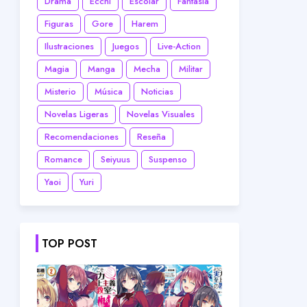
Drama
Ecchi
Escolar
Fantasía
Figuras
Gore
Harem
Ilustraciones
Juegos
Live-Action
Magia
Manga
Mecha
Militar
Misterio
Música
Noticias
Novelas Ligeras
Novelas Visuales
Recomendaciones
Reseña
Romance
Seiyuus
Suspenso
Yaoi
Yuri
TOP POST