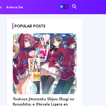
s
Acerca De
POPULAR POSTS
Youkoso Jitsuryoku Shijou Shugi no
Kyoushitsu e (Novela Ligera en