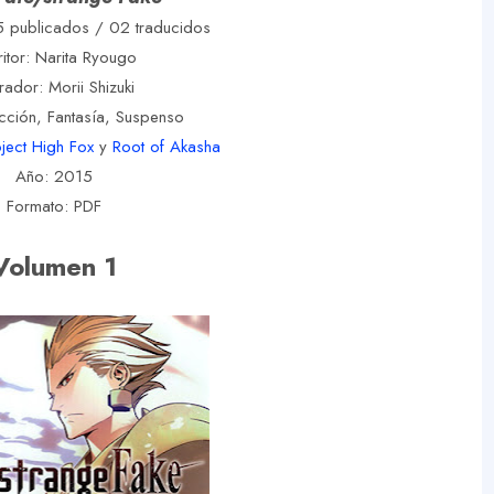
 publicados / 02 traducidos
ritor: Narita Ryougo
trador: Morii Shizuki
cción, Fantasía, Suspenso
ject High Fox
y
Root of Akasha
Año: 2015
Formato: PDF
Volumen 1