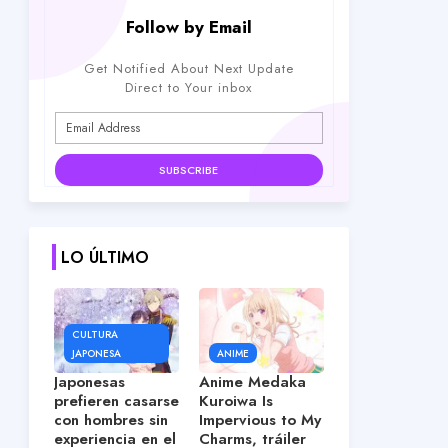
Follow by Email
Get Notified About Next Update
Direct to Your inbox
LO ÚLTIMO
CULTURA
JAPONESA
ANIME
Japonesas
Anime Medaka
prefieren casarse
Kuroiwa Is
con hombres sin
Impervious to My
experiencia en el
Charms, tráiler