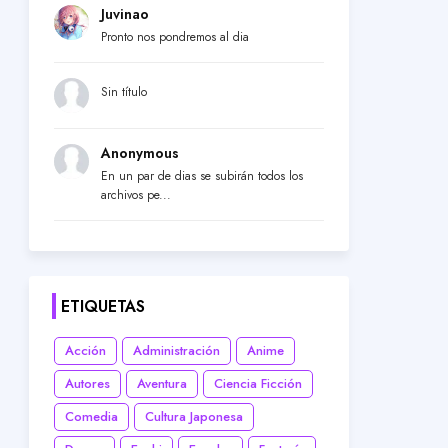
Juvinao
Pronto nos pondremos al dia
Sin título
Anonymous
En un par de dias se subirán todos los
archivos pe...
ETIQUETAS
Acción
Administración
Anime
Autores
Aventura
Ciencia Ficción
Comedia
Cultura Japonesa