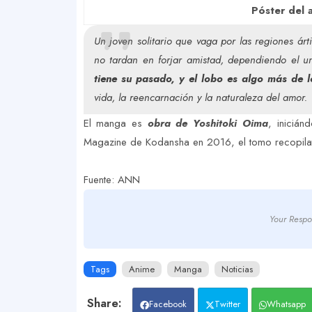
Póster del 
Un joven solitario que vaga por las regiones á
no tardan en forjar amistad
, dependiendo el un
tiene su pasado, y el lobo es algo más de l
vida, la reencarnación y la naturaleza del amor
.
El manga es
obra de Yoshitoki Oima
, inicián
Magazine de Kodansha en 2016, el tomo recopilato
Fuente: ANN
Your Respo
Tags
Anime
Manga
Noticias
Facebook
Twitter
Whatsapp