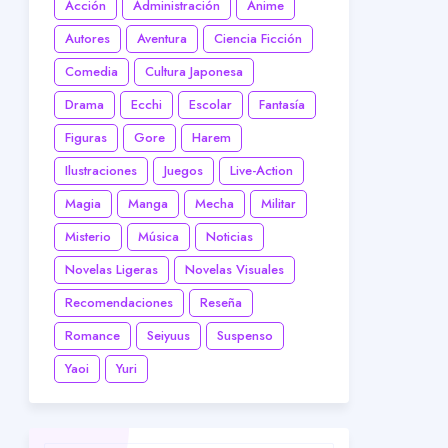
Acción
Administración
Anime
Autores
Aventura
Ciencia Ficción
Comedia
Cultura Japonesa
Drama
Ecchi
Escolar
Fantasía
Figuras
Gore
Harem
Ilustraciones
Juegos
Live-Action
Magia
Manga
Mecha
Militar
Misterio
Música
Noticias
Novelas Ligeras
Novelas Visuales
Recomendaciones
Reseña
Romance
Seiyuus
Suspenso
Yaoi
Yuri