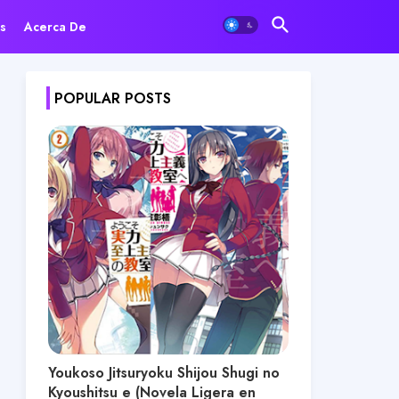
s
Acerca De
POPULAR POSTS
Youkoso Jitsuryoku Shijou Shugi no
Kyoushitsu e (Novela Ligera en