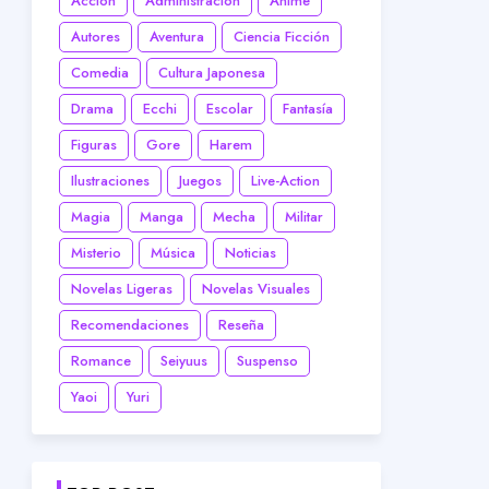
Acción
Administración
Anime
Autores
Aventura
Ciencia Ficción
Comedia
Cultura Japonesa
Drama
Ecchi
Escolar
Fantasía
Figuras
Gore
Harem
Ilustraciones
Juegos
Live-Action
Magia
Manga
Mecha
Militar
Misterio
Música
Noticias
Novelas Ligeras
Novelas Visuales
Recomendaciones
Reseña
Romance
Seiyuus
Suspenso
Yaoi
Yuri