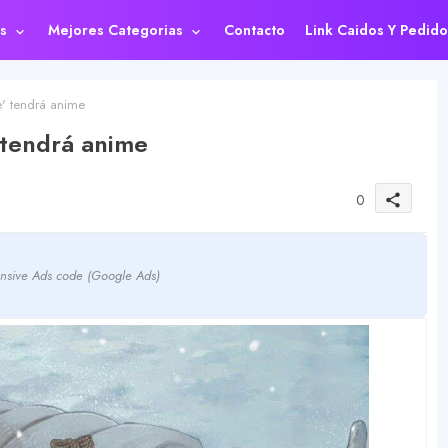
s
Mejores Categorias
Contacto
Link Caidos Y Pedido
' tendrá anime
 tendrá anime
0
share
nsive Ads code (Google Ads)