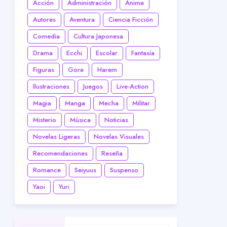
Acción
Administración
Anime
Autores
Aventura
Ciencia Ficción
Comedia
Cultura Japonesa
Drama
Ecchi
Escolar
Fantasía
Figuras
Gore
Harem
Ilustraciones
Juegos
Live-Action
Magia
Manga
Mecha
Militar
Misterio
Música
Noticias
Novelas Ligeras
Novelas Visuales
Recomendaciones
Reseña
Romance
Seiyuus
Suspenso
Yaoi
Yuri