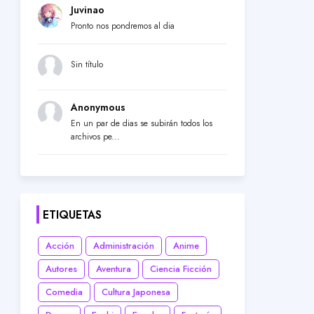
Juvinao
Pronto nos pondremos al dia
Sin título
Anonymous
En un par de dias se subirán todos los
archivos pe...
ETIQUETAS
Acción
Administración
Anime
Autores
Aventura
Ciencia Ficción
Comedia
Cultura Japonesa