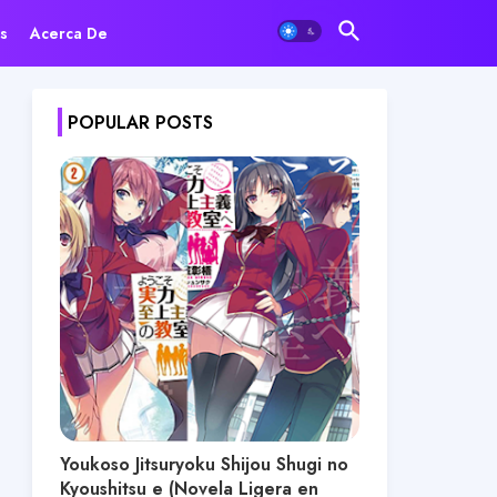
s
Acerca De
POPULAR POSTS
Youkoso Jitsuryoku Shijou Shugi no
Kyoushitsu e (Novela Ligera en