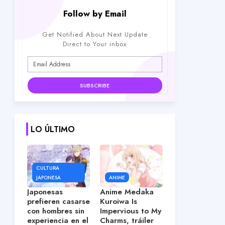
Follow by Email
Get Notified About Next Update
Direct to Your inbox
LO ÚLTIMO
CULTURA
JAPONESA
ANIME
Japonesas
Anime Medaka
prefieren casarse
Kuroiwa Is
con hombres sin
Impervious to My
experiencia en el
Charms, tráiler