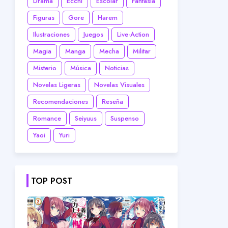
Drama
Ecchi
Escolar
Fantasía
Figuras
Gore
Harem
Ilustraciones
Juegos
Live-Action
Magia
Manga
Mecha
Militar
Misterio
Música
Noticias
Novelas Ligeras
Novelas Visuales
Recomendaciones
Reseña
Romance
Seiyuus
Suspenso
Yaoi
Yuri
TOP POST