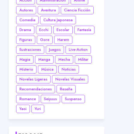
Acción
Administración
Anime
Autores
Aventura
Ciencia Ficción
Comedia
Cultura Japonesa
Drama
Ecchi
Escolar
Fantasía
Figuras
Gore
Harem
Ilustraciones
Juegos
Live-Action
Magia
Manga
Mecha
Militar
Misterio
Música
Noticias
Novelas Ligeras
Novelas Visuales
Recomendaciones
Reseña
Romance
Seiyuus
Suspenso
Yaoi
Yuri