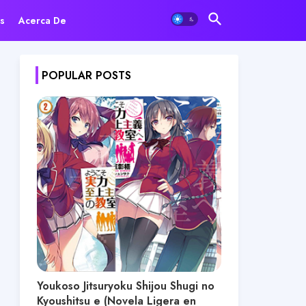
s
Acerca De
POPULAR POSTS
Youkoso Jitsuryoku Shijou Shugi no
Kyoushitsu e (Novela Ligera en