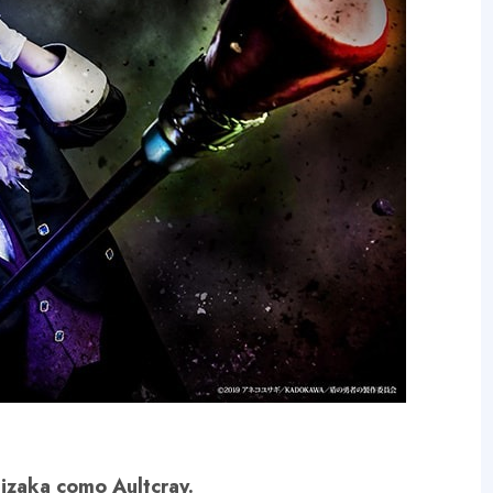
hizaka como Aultcray.