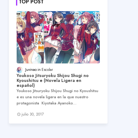
TOP POST
Juvinao
Escolar
Youkoso Jitsuryoku Shijou Shugi no
Kyoushitsu e (Novela Ligera en
español)
Youkoso Jitsuryoku Shijou Shugi no Kyoushitsu
e es una novela ligera en la que nuestro
protagonista Kiyotaka Ayanoko…
julio 30, 2017