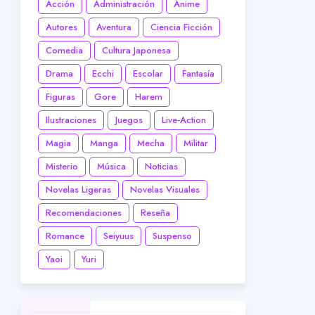
Acción
Administración
Anime
Autores
Aventura
Ciencia Ficción
Comedia
Cultura Japonesa
Drama
Ecchi
Escolar
Fantasía
Figuras
Gore
Harem
Ilustraciones
Juegos
Live-Action
Magia
Manga
Mecha
Militar
Misterio
Música
Noticias
Novelas Ligeras
Novelas Visuales
Recomendaciones
Reseña
Romance
Seiyuus
Suspenso
Yaoi
Yuri