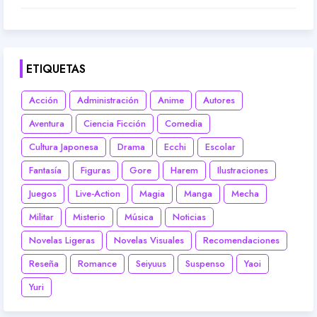
ETIQUETAS
Acción
Administración
Anime
Autores
Aventura
Ciencia Ficción
Comedia
Cultura Japonesa
Drama
Ecchi
Escolar
Fantasía
Figuras
Gore
Harem
Ilustraciones
Juegos
Live-Action
Magia
Manga
Mecha
Militar
Misterio
Música
Noticias
Novelas Ligeras
Novelas Visuales
Recomendaciones
Reseña
Romance
Seiyuus
Suspenso
Yaoi
Yuri