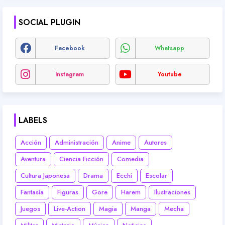
SOCIAL PLUGIN
Facebook
Whatsapp
Instagram
Youtube
LABELS
Acción
Administración
Anime
Autores
Aventura
Ciencia Ficción
Comedia
Cultura Japonesa
Drama
Ecchi
Escolar
Fantasía
Figuras
Gore
Harem
Ilustraciones
Juegos
Live-Action
Magia
Manga
Mecha