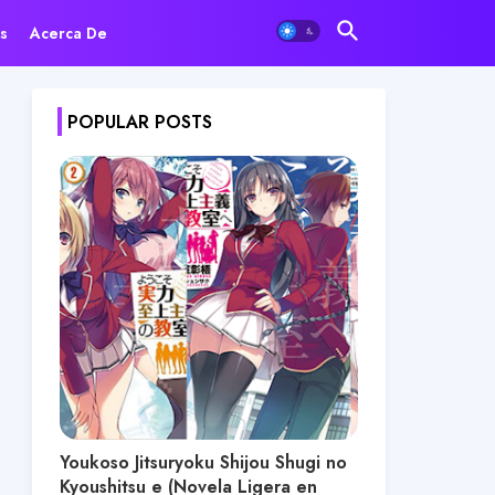
s
Acerca De
POPULAR POSTS
Youkoso Jitsuryoku Shijou Shugi no
Kyoushitsu e (Novela Ligera en