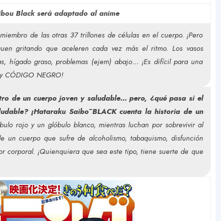
bou Black será adaptado al anime
 miembro de las otras 37 trillones de células en el cuerpo. ¡Pero
guen gritando que aceleren cada vez más el ritmo. Los vasos
as, hígado graso, problemas (ejem) abajo… ¡Es difícil para una
s hay CÓDIGO NEGRO!
ro de un cuerpo joven y saludable… pero, ¿qué pasa si el
ludable? ¡Hataraku Saibō BLACK cuenta la historia de un
ulo rojo y un glóbulo blanco, mientras luchan por sobrevivir al
e un cuerpo que sufre de alcoholismo, tabaquismo, disfunción
ror corporal. ¡Quienquiera que sea este tipo, tiene suerte de que