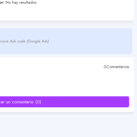
or:
No hay resultados
nsive Ads code (Google Ads)
0Comentarios
car un comentario (0)