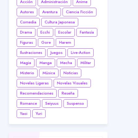
Acción
Administración
Anime
Autores
Aventura
Ciencia Ficción
Comedia
Cultura Japonesa
Drama
Ecchi
Escolar
Fantasía
Figuras
Gore
Harem
Ilustraciones
Juegos
Live-Action
Magia
Manga
Mecha
Militar
Misterio
Música
Noticias
Novelas Ligeras
Novelas Visuales
Recomendaciones
Reseña
Romance
Seiyuus
Suspenso
Yaoi
Yuri