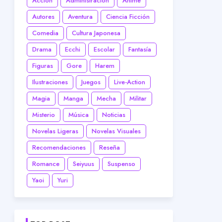
Acción
Administración
Anime
Autores
Aventura
Ciencia Ficción
Comedia
Cultura Japonesa
Drama
Ecchi
Escolar
Fantasía
Figuras
Gore
Harem
Ilustraciones
Juegos
Live-Action
Magia
Manga
Mecha
Militar
Misterio
Música
Noticias
Novelas Ligeras
Novelas Visuales
Recomendaciones
Reseña
Romance
Seiyuus
Suspenso
Yaoi
Yuri