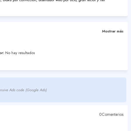
Mostrar más
or:
No hay resultados
nsive Ads code (Google Ads)
0Comentarios