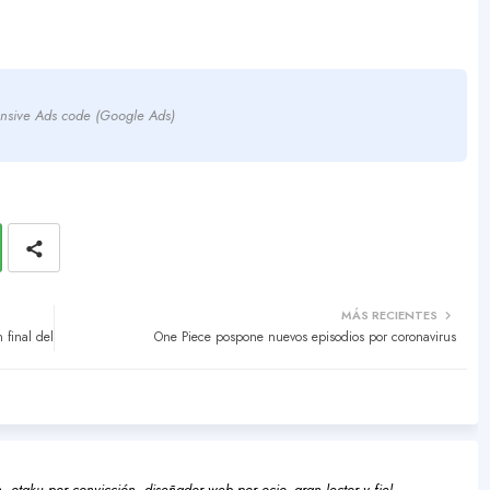
nsive Ads code (Google Ads)
MÁS RECIENTES
final del
One Piece pospone nuevos episodios por coronavirus
 otaku por convicción, diseñador web por ocio, gran lector y fiel