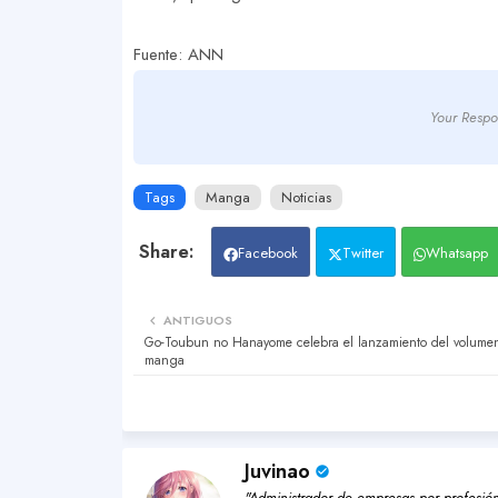
Fuente: ANN
Your Respo
Tags
Manga
Noticias
Facebook
Twitter
Whatsapp
ANTIGUOS
Go-Toubun no Hanayome celebra el lanzamiento del volumen 
manga
Juvinao
"Administrador de empresas por profesión,