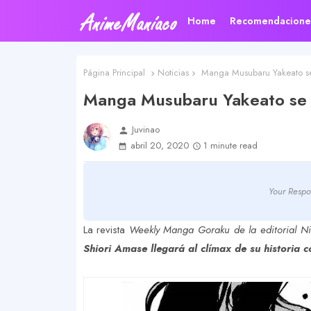
Home
Recomendacione
Página Principal
Noticias
Manga Musubaru Yakeato se
Manga Musubaru Yakeato se a
Juvinao
person
abril 20, 2020
1 minute read
Your Respo
La revista
Weekly Manga Goraku de la editorial N
Shiori Amase llegará al clímax de su historia c