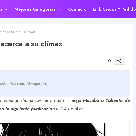
s
Mejores Categorias
Contacto
Link Caidos Y Pedido
 acerca a su clímax
cerca a su clímax
0
share
nsive Ads code (Google Ads)
ihonbungeisha
ha revelado que el manga
Musubaru Yakeato de
on la siguiente publicación
el 24 de abril.