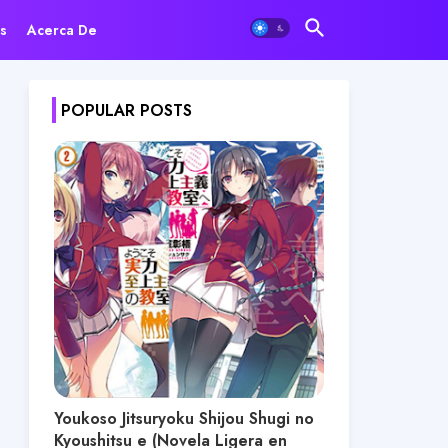
s
Acerca De
POPULAR POSTS
Youkoso Jitsuryoku Shijou Shugi no
Kyoushitsu e (Novela Ligera en