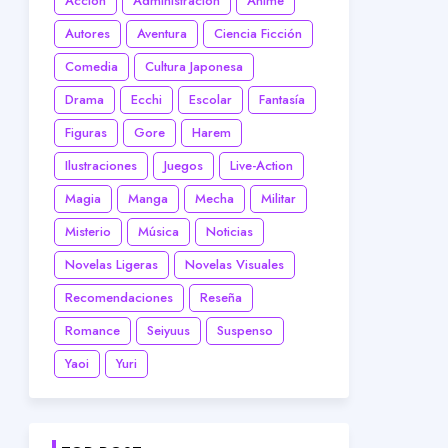
Acción
Administración
Anime
Autores
Aventura
Ciencia Ficción
Comedia
Cultura Japonesa
Drama
Ecchi
Escolar
Fantasía
Figuras
Gore
Harem
Ilustraciones
Juegos
Live-Action
Magia
Manga
Mecha
Militar
Misterio
Música
Noticias
Novelas Ligeras
Novelas Visuales
Recomendaciones
Reseña
Romance
Seiyuus
Suspenso
Yaoi
Yuri