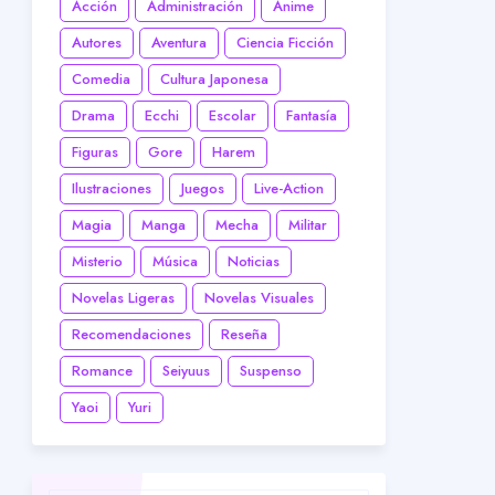
Acción
Administración
Anime
Autores
Aventura
Ciencia Ficción
Comedia
Cultura Japonesa
Drama
Ecchi
Escolar
Fantasía
Figuras
Gore
Harem
Ilustraciones
Juegos
Live-Action
Magia
Manga
Mecha
Militar
Misterio
Música
Noticias
Novelas Ligeras
Novelas Visuales
Recomendaciones
Reseña
Romance
Seiyuus
Suspenso
Yaoi
Yuri