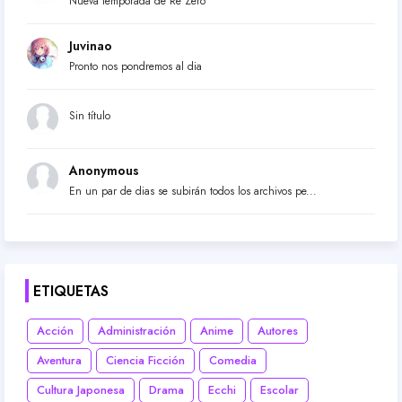
Nueva temporada de Re Zero
Juvinao
Pronto nos pondremos al dia
Sin título
Anonymous
En un par de dias se subirán todos los archivos pe...
ETIQUETAS
Acción
Administración
Anime
Autores
Aventura
Ciencia Ficción
Comedia
Cultura Japonesa
Drama
Ecchi
Escolar