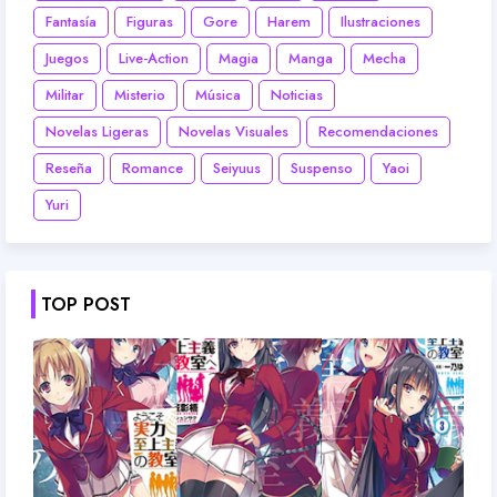
Fantasía
Figuras
Gore
Harem
Ilustraciones
Juegos
Live-Action
Magia
Manga
Mecha
Militar
Misterio
Música
Noticias
Novelas Ligeras
Novelas Visuales
Recomendaciones
Reseña
Romance
Seiyuus
Suspenso
Yaoi
Yuri
TOP POST