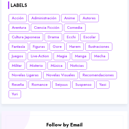
LABELS
Acción
Administración
Anime
Autores
Aventura
Ciencia Ficción
Comedia
Cultura Japonesa
Drama
Ecchi
Escolar
Fantasía
Figuras
Gore
Harem
Ilustraciones
Juegos
Live-Action
Magia
Manga
Mecha
Militar
Misterio
Música
Noticias
Novelas Ligeras
Novelas Visuales
Recomendaciones
Reseña
Romance
Seiyuus
Suspenso
Yaoi
Yuri
Follow by Email