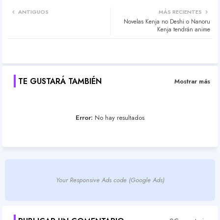
Twit
Wh
ANTIGUOS
MÁS RECIENTES
Novelas Kenja no Deshi o Nanoru
ter
atsa
Kenja tendrán anime
pp
TE GUSTARÁ TAMBIÉN
Mostrar más
Error:
No hay resultados
Your Responsive Ads code (Google Ads)