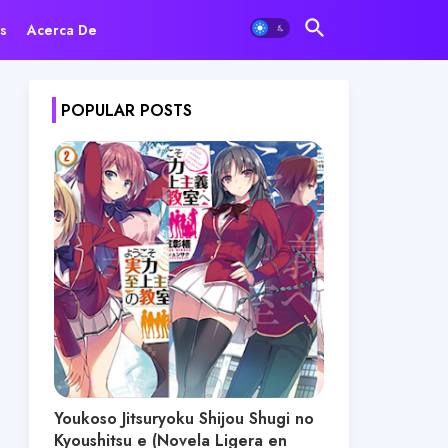
s
Acerca De
POPULAR POSTS
Youkoso Jitsuryoku Shijou Shugi no
Kyoushitsu e (Novela Ligera en