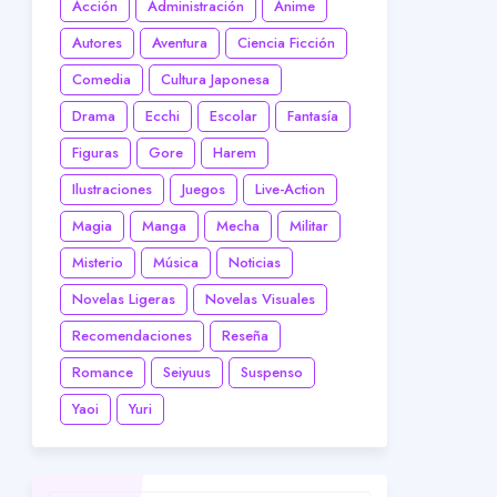
Acción
Administración
Anime
Autores
Aventura
Ciencia Ficción
Comedia
Cultura Japonesa
Drama
Ecchi
Escolar
Fantasía
Figuras
Gore
Harem
Ilustraciones
Juegos
Live-Action
Magia
Manga
Mecha
Militar
Misterio
Música
Noticias
Novelas Ligeras
Novelas Visuales
Recomendaciones
Reseña
Romance
Seiyuus
Suspenso
Yaoi
Yuri