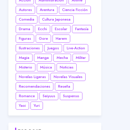
Acción
Administración
Anime
Autores
Aventura
Ciencia Ficción
Comedia
Cultura Japonesa
Drama
Ecchi
Escolar
Fantasía
Figuras
Gore
Harem
Ilustraciones
Juegos
Live-Action
Magia
Manga
Mecha
Militar
Misterio
Música
Noticias
Novelas Ligeras
Novelas Visuales
Recomendaciones
Reseña
Romance
Seiyuus
Suspenso
Yaoi
Yuri