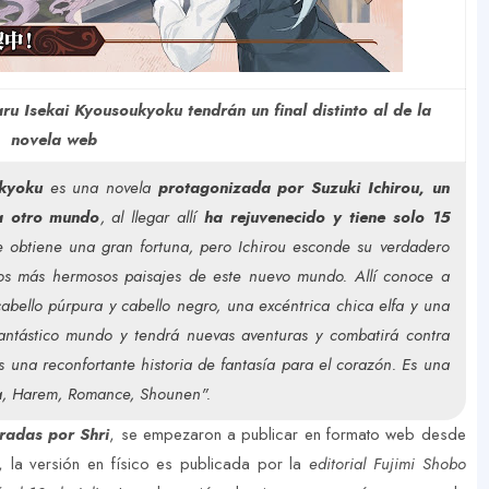
 Isekai Kyousoukyoku tendrán un final distinto al de la
novela web
kyoku
es una novela
protagonizada por Suzuki Ichirou, un
a otro mundo
, al llegar allí
ha rejuvenecido y tiene solo 15
 obtiene una gran fortuna, pero Ichirou esconde su verdadero
 los más hermosos paisajes de este nuevo mundo. Allí conoce a
bello púrpura y cabello negro, una excéntrica chica elfa y una
fantástico mundo y tendrá nuevas aventuras y combatirá contra
s una reconfortante historia de fantasía para el corazón. Es una
ía, Harem, Romance, Shounen".
tradas por Shri
, se empezaron a publicar en formato web desde
la versión en físico es publicada por la
editorial Fujimi Shobo