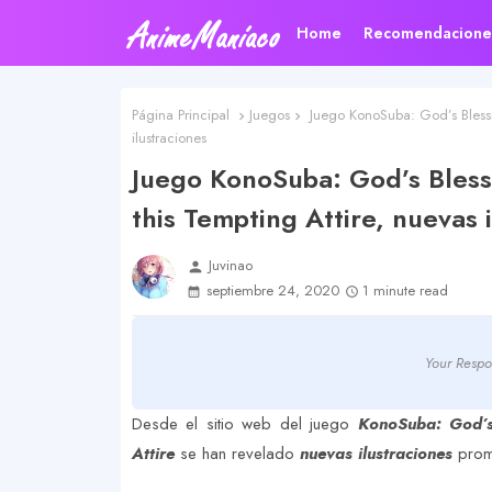
Home
Recomendacione
Página Principal
Juegos
Juego KonoSuba: God’s Blessin
ilustraciones
Juego KonoSuba: God’s Bless
this Tempting Attire, nuevas 
Juvinao
person
septiembre 24, 2020
1 minute read
Your Respo
Desde el sitio web del juego
KonoSuba: God’s 
Attire
se han revelado
nuevas ilustraciones
promo