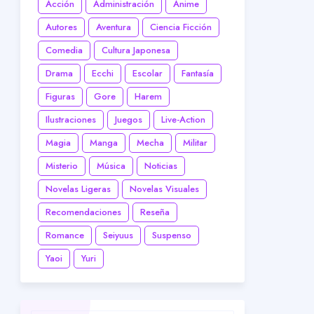
Acción
Administración
Anime
Autores
Aventura
Ciencia Ficción
Comedia
Cultura Japonesa
Drama
Ecchi
Escolar
Fantasía
Figuras
Gore
Harem
Ilustraciones
Juegos
Live-Action
Magia
Manga
Mecha
Militar
Misterio
Música
Noticias
Novelas Ligeras
Novelas Visuales
Recomendaciones
Reseña
Romance
Seiyuus
Suspenso
Yaoi
Yuri