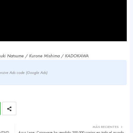
suki Natsume / Kurone Mishima / KADOKAWA
nsive Ads code (Google Ads)
MÁS RECIENTES
ay/DVD
Azur Lane: Crosswave ha vendido 200,000 copias en todo el mundo