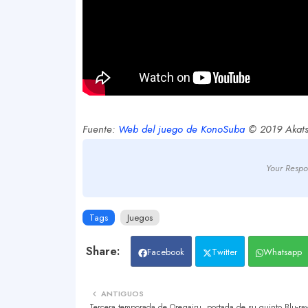
Fuente:
Web del juego de KonoSuba
© 2019 Akat
Your Respo
Tags
Juegos
Facebook
Twitter
Whatsapp
ANTIGUOS
Tercera temporada de Oregairu, portada de su quinto Blu-r