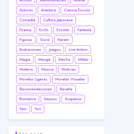
Acción
Administración
Anime
Autores
Aventura
Ciencia Ficción
Comedia
Cultura Japonesa
Drama
Ecchi
Escolar
Fantasía
Figuras
Gore
Harem
Ilustraciones
Juegos
Live-Action
Magia
Manga
Mecha
Militar
Misterio
Música
Noticias
Novelas Ligeras
Novelas Visuales
Recomendaciones
Reseña
Romance
Seiyuus
Suspenso
Yaoi
Yuri