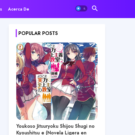
s
Acerca De
POPULAR POSTS
Youkoso Jitsuryoku Shijou Shugi no
Kyoushitsu e (Novela Ligera en