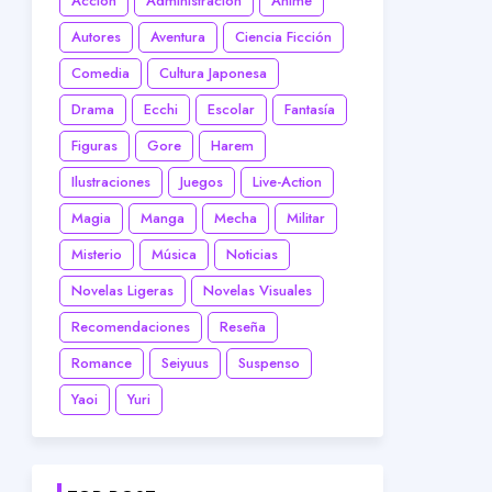
Acción
Administración
Anime
Autores
Aventura
Ciencia Ficción
Comedia
Cultura Japonesa
Drama
Ecchi
Escolar
Fantasía
Figuras
Gore
Harem
Ilustraciones
Juegos
Live-Action
Magia
Manga
Mecha
Militar
Misterio
Música
Noticias
Novelas Ligeras
Novelas Visuales
Recomendaciones
Reseña
Romance
Seiyuus
Suspenso
Yaoi
Yuri