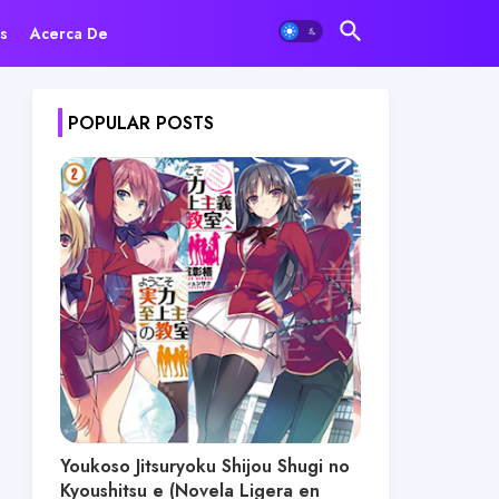
s
Acerca De
POPULAR POSTS
Youkoso Jitsuryoku Shijou Shugi no
Kyoushitsu e (Novela Ligera en