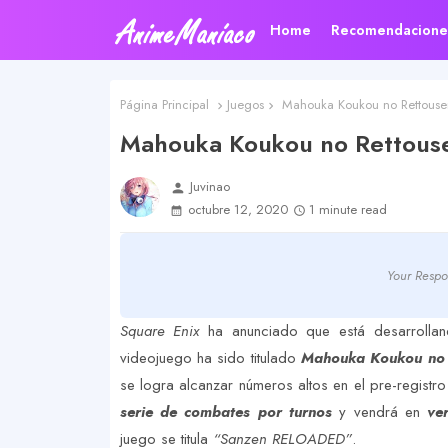
Home
Recomendacione
Página Principal
Juegos
Mahouka Koukou no Rettousei
Mahouka Koukou no Rettouse
Juvinao
person
octubre 12, 2020
1 minute read
Your Respo
Square Enix
ha anunciado que está desarrolla
videojuego ha sido titulado
Mahouka Koukou no 
se logra alcanzar números altos en el pre-registro
serie de combates por turnos
y vendrá en
ve
juego se titula
“Sanzen RELOADED”
.