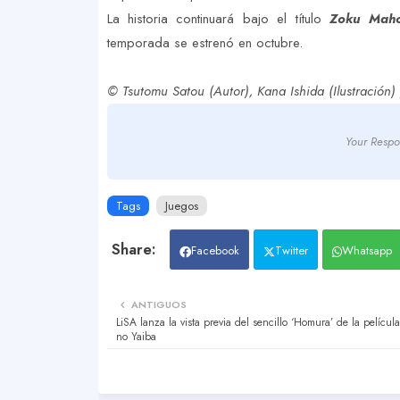
La historia continuará bajo el título
Zoku Maho
temporada se estrenó en octubre.
© Tsutomu Satou (Autor), Kana Ishida (Ilustraci
Your Respo
Tags
Juegos
Facebook
Twitter
Whatsapp
ANTIGUOS
LiSA lanza la vista previa del sencillo ‘Homura’ de la películ
no Yaiba