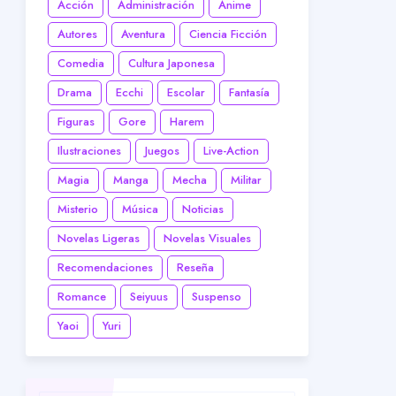
Acción
Administración
Anime
Autores
Aventura
Ciencia Ficción
Comedia
Cultura Japonesa
Drama
Ecchi
Escolar
Fantasía
Figuras
Gore
Harem
Ilustraciones
Juegos
Live-Action
Magia
Manga
Mecha
Militar
Misterio
Música
Noticias
Novelas Ligeras
Novelas Visuales
Recomendaciones
Reseña
Romance
Seiyuus
Suspenso
Yaoi
Yuri