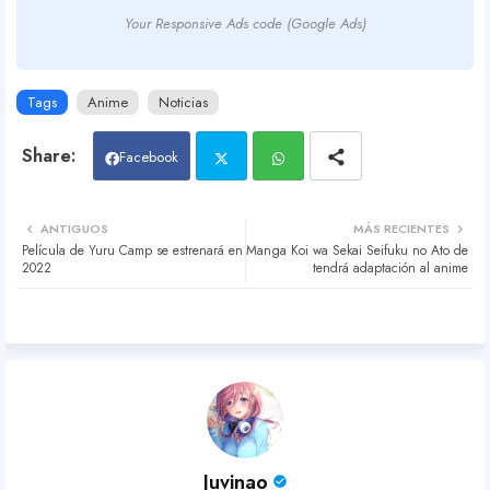
Your Responsive Ads code (Google Ads)
Tags
Anime
Noticias
Facebook
Twit
Wh
ANTIGUOS
MÁS RECIENTES
Película de Yuru Camp se estrenará en
Manga Koi wa Sekai Seifuku no Ato de
ter
atsa
2022
tendrá adaptación al anime
pp
Juvinao