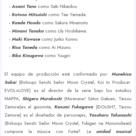
Asami Tano
como Saki Nikaidou.
Kotono Mitsuishi
como Tae Yamada.
Kaede Hondo
como Sakura Minamoto.
Minami Tanaka
como Lily Hoshikawa.
Maki Kawase
como Junko Konno.
Risa Taneda
como Ai Mizuno.
Rika Kinugawa
como Yuugiri.
El equipo de producción está conformado por:
Munehisa
Sakai
(Bishoujo Senshi Sailor Moon Crystal, Koi to Producer:
EVOL×LOVE) es el director de la serie bajo los estudios
MAPPA,
Shigeru Murakoshi
(Murenase! Seton Gakuen, Taisou
Zamurai)es el guionista,
Kasumi Fukagawa
(IDOLiSH7, Taisou
Zamurai) es el diseñador de personajes,
Yasuharu Takanashi
(Bishoujo Senshi Sailor Moon Crystal, Fukigen na Mononokean)
compone la música con Funta7. La
unidad musical