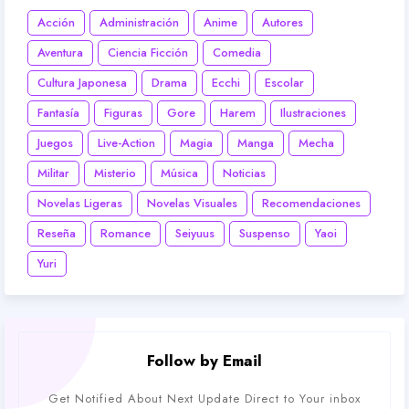
Acción
Administración
Anime
Autores
Aventura
Ciencia Ficción
Comedia
Cultura Japonesa
Drama
Ecchi
Escolar
Fantasía
Figuras
Gore
Harem
Ilustraciones
Juegos
Live-Action
Magia
Manga
Mecha
Militar
Misterio
Música
Noticias
Novelas Ligeras
Novelas Visuales
Recomendaciones
Reseña
Romance
Seiyuus
Suspenso
Yaoi
Yuri
Follow by Email
Get Notified About Next Update Direct to Your inbox