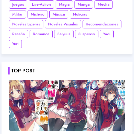
Juegos
Live-Action
Magia
Manga
Mecha
Militar
Misterio
Música
Noticias
Novelas Ligeras
Novelas Visuales
Recomendaciones
Reseña
Romance
Seiyuus
Suspenso
Yaoi
Yuri
TOP POST