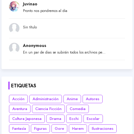
Juvinao
Pronto nos pondremos al dia
Sin título
Anonymous
En un par de dias se subirán todos los archivos pe...
ETIQUETAS
Acción
Administración
Anime
Autores
Aventura
Ciencia Ficción
Comedia
Cultura Japonesa
Drama
Ecchi
Escolar
Fantasía
Figuras
Gore
Harem
Ilustraciones