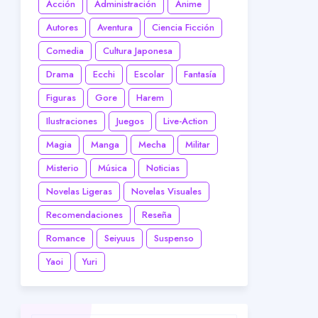
Acción
Administración
Anime
Autores
Aventura
Ciencia Ficción
Comedia
Cultura Japonesa
Drama
Ecchi
Escolar
Fantasía
Figuras
Gore
Harem
Ilustraciones
Juegos
Live-Action
Magia
Manga
Mecha
Militar
Misterio
Música
Noticias
Novelas Ligeras
Novelas Visuales
Recomendaciones
Reseña
Romance
Seiyuus
Suspenso
Yaoi
Yuri