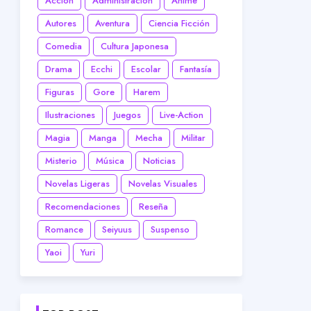
Acción
Administración
Anime
Autores
Aventura
Ciencia Ficción
Comedia
Cultura Japonesa
Drama
Ecchi
Escolar
Fantasía
Figuras
Gore
Harem
Ilustraciones
Juegos
Live-Action
Magia
Manga
Mecha
Militar
Misterio
Música
Noticias
Novelas Ligeras
Novelas Visuales
Recomendaciones
Reseña
Romance
Seiyuus
Suspenso
Yaoi
Yuri