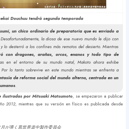
Isekai Douchuu tendrá segunda temporada
umi, un chico ordinario de preparatoria que es enviado a
 Desafortunadamente, la diosa de ese nuevo mundo le dijo con
 y lo desterró a los confines más remotos del desierto. Mientras
ró con dragones, arañas, orcos, enanos y todo tipo de
cias en el entorno de su mundo natal, Makoto ahora exhibe
 Por lo tanto sobrevive en este mundo mientras se enfrenta a
ntasía de reforma social del mundo alterno, centrada en un
 humanos
.
e ilustradas por Mitsuaki Matsumoto
, se empezaron a publicar
año 2012
, mientras que su versión en físico es publicada desde
ス/月が導く異世界道中製作委員会