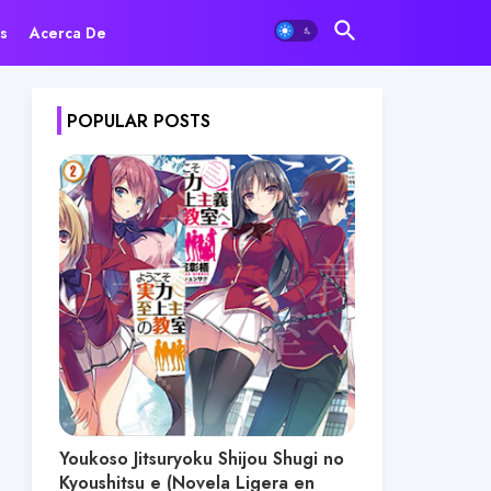
s
Acerca De
POPULAR POSTS
Youkoso Jitsuryoku Shijou Shugi no
Kyoushitsu e (Novela Ligera en