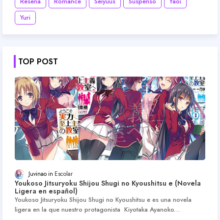
Reseña
Romance
Seiyuus
Suspenso
Yaoi
Yuri
TOP POST
Juvinao
Escolar
Youkoso Jitsuryoku Shijou Shugi no Kyoushitsu e (Novela
Ligera en español)
Youkoso Jitsuryoku Shijou Shugi no Kyoushitsu e es una novela
ligera en la que nuestro protagonista Kiyotaka Ayanoko…