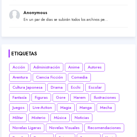
Anonymous
En un par de dias se subirán todos los archivos pe...
ETIQUETAS
Acción
Administración
Anime
Autores
Aventura
Ciencia Ficción
Comedia
Cultura Japonesa
Drama
Ecchi
Escolar
Fantasía
Figuras
Gore
Harem
Ilustraciones
Juegos
Live-Action
Magia
Manga
Mecha
Militar
Misterio
Música
Noticias
Novelas Ligeras
Novelas Visuales
Recomendaciones