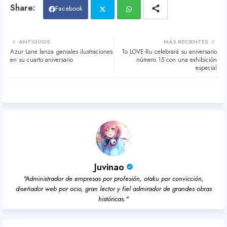
Facebook
Twit
Wh
ANTIGUOS
MÁS RECIENTES
Azur Lane lanza geniales ilustraciones
To LOVE-Ru celebrará su aniversario
ter
atsa
en su cuarto aniversario
número 15 con una exhibición
especial
pp
Juvinao
"Administrador de empresas por profesión, otaku por convicción,
diseñador web por ocio, gran lector y fiel admirador de grandes obras
históricas."