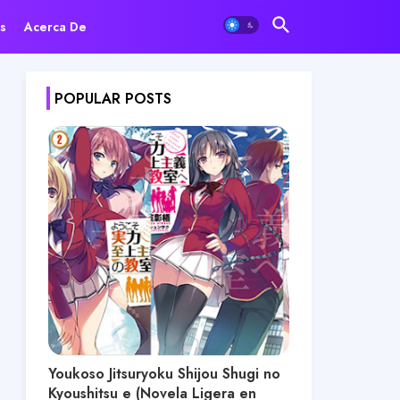
s
Acerca De
POPULAR POSTS
Youkoso Jitsuryoku Shijou Shugi no
Kyoushitsu e (Novela Ligera en