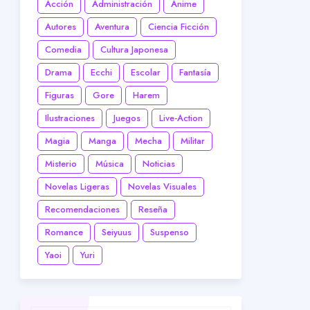
Acción
Administración
Anime
Autores
Aventura
Ciencia Ficción
Comedia
Cultura Japonesa
Drama
Ecchi
Escolar
Fantasía
Figuras
Gore
Harem
Ilustraciones
Juegos
Live-Action
Magia
Manga
Mecha
Militar
Misterio
Música
Noticias
Novelas Ligeras
Novelas Visuales
Recomendaciones
Reseña
Romance
Seiyuus
Suspenso
Yaoi
Yuri