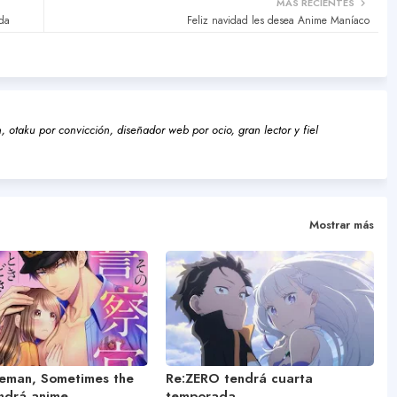
MÁS RECIENTES
da
Feliz navidad les desea Anime Maníaco
 otaku por convicción, diseñador web por ocio, gran lector y fiel
Mostrar más
ceman, Sometimes the
Re:ZERO tendrá cuarta
endrá anime
temporada