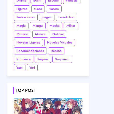
Drama
Ecchi
Escolar
Fantasía
Figuras
Gore
Harem
Ilustraciones
Juegos
Live-Action
Magia
Manga
Mecha
Militar
Misterio
Música
Noticias
Novelas Ligeras
Novelas Visuales
Recomendaciones
Reseña
Romance
Seiyuus
Suspenso
Yaoi
Yuri
TOP POST