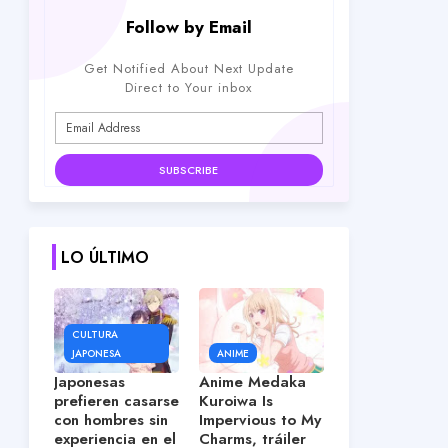
Follow by Email
Get Notified About Next Update
Direct to Your inbox
LO ÚLTIMO
CULTURA
JAPONESA
ANIME
Japonesas
Anime Medaka
prefieren casarse
Kuroiwa Is
con hombres sin
Impervious to My
experiencia en el
Charms, tráiler