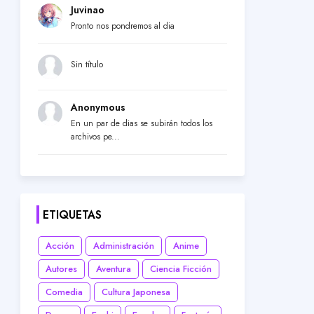
Juvinao
Pronto nos pondremos al dia
Sin título
Anonymous
En un par de dias se subirán todos los
archivos pe...
ETIQUETAS
Acción
Administración
Anime
Autores
Aventura
Ciencia Ficción
Comedia
Cultura Japonesa