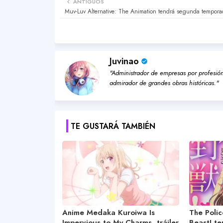
ANTIGUOS
Muv-Luv Alternative: The Animation tendrá segunda tempora
Juvinao
"Administrador de empresas por profesión,
admirador de grandes obras históricas."
TE GUSTARÁ TAMBIÉN
Anime Medaka Kuroiwa Is
The Poli
Impervious to My Charms, tráiler
Beast! t