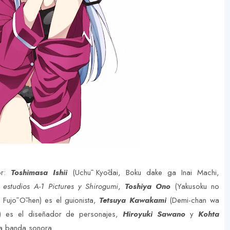
or:
Toshimasa Ishii
(Uchū Kyōdai, Boku dake ga Inai Machi,
s
estudios A-1 Pictures y Shirogumi
,
Toshiya Ono
(Yakusoku no
 Fujō Ō-hen) es el guionista,
Tetsuya Kawakami
(Demi-chan wa
sk) es el diseñador de personajes,
Hiroyuki Sawano
y
Kohta
a banda sonora.