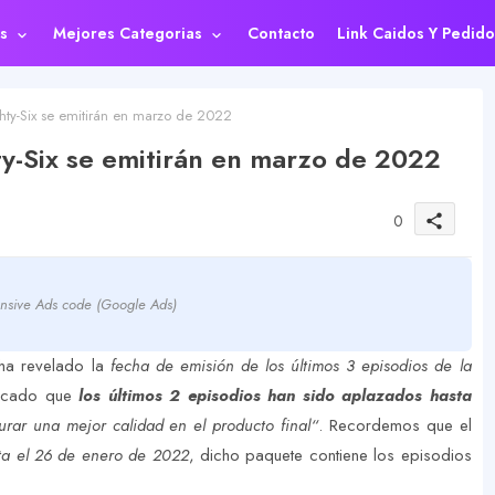
s
Mejores Categorias
Contacto
Link Caidos Y Pedido
ghty-Six se emitirán en marzo de 2022
hty-Six se emitirán en marzo de 2022
0
share
nsive Ads code (Google Ads)
ha revelado la
fecha de emisión de los últimos 3 episodios de la
nicado que
los últimos 2 episodios han sido aplazados hasta
rar una mejor calidad en el producto final“
. Recordemos que el
ta el 26 de enero de 2022
, dicho paquete contiene los episodios