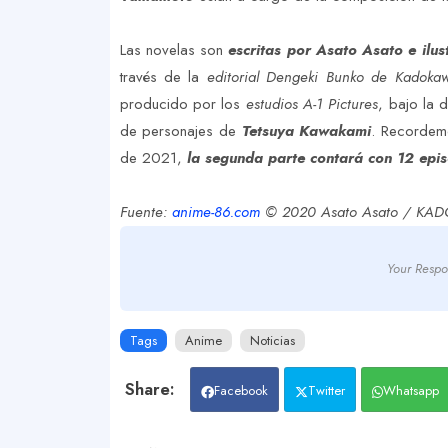
Las novelas son
escritas por Asato Asato e ilus
través de la
editorial Dengeki Bunko de Kadoka
producido por los
estudios A-1 Pictures
, bajo la 
de personajes de
Tetsuya Kawakami
.
Recordemos
de 2021,
la segunda parte contará con 12 epi
Fuente:
anime-86.com
© 2020 Asato Asato / KAD
Your Respo
Tags
Anime
Noticias
Facebook
Twitter
Whatsapp