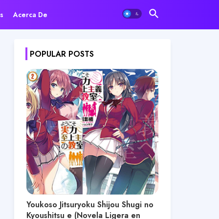
s
Acerca De
POPULAR POSTS
Youkoso Jitsuryoku Shijou Shugi no
Kyoushitsu e (Novela Ligera en