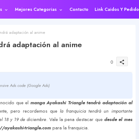
s
Mejores Categorias
Contacto
Link Caidos Y Pedido
ndrá adaptación al anime
drá adaptación al anime
0
share
nsive Ads code (Google Ads)
conocido que el
manga Ayakashi Triangle tendrá adaptación al
lmente, pero recordemos que
la franquicia tendrá un importante
el 18 y 19 de diciembre
. Vale la pena destacar que
desde el mes
//ayakashi-triangle.com
para la franquicia.