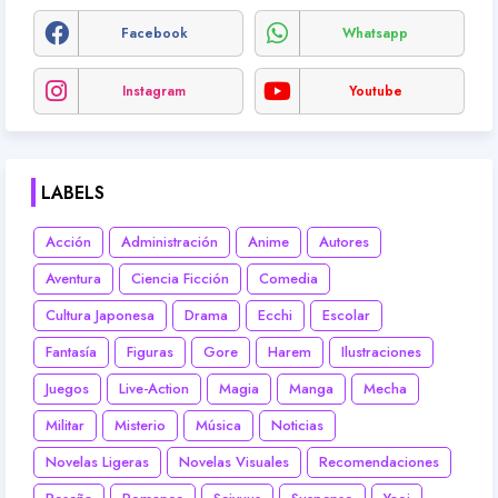
Facebook
Whatsapp
Instagram
Youtube
LABELS
Acción
Administración
Anime
Autores
Aventura
Ciencia Ficción
Comedia
Cultura Japonesa
Drama
Ecchi
Escolar
Fantasía
Figuras
Gore
Harem
Ilustraciones
Juegos
Live-Action
Magia
Manga
Mecha
Militar
Misterio
Música
Noticias
Novelas Ligeras
Novelas Visuales
Recomendaciones