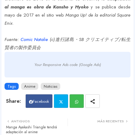
al manga es obra de Kansho y Hyoko
y se publica desde
mayo de 2017 en el sitio web
Manga Up! de la editorial Square
Enix
.
Fuente:
Comic Natalie
(c)進行諸島・SB クリエイティブ/転生
賢者の製作委員会
Your Responsive Ads code (Google Ads)
Tags
Anime
Noticias
Facebook
Twit
Wh
ANTIGUOS
MÁS RECIENTES
Manga Ayakashi Triangle tendrá
ter
atsa
adaptación al anime