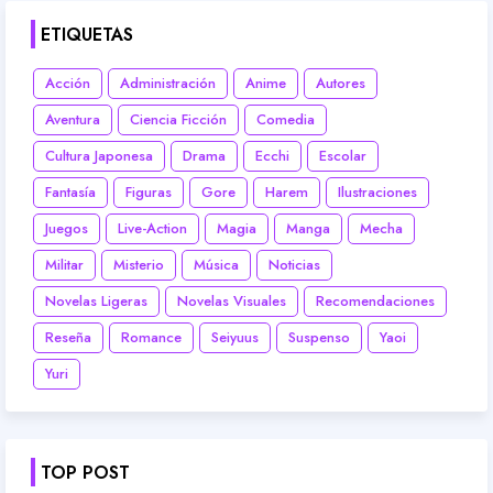
ETIQUETAS
Acción
Administración
Anime
Autores
Aventura
Ciencia Ficción
Comedia
Cultura Japonesa
Drama
Ecchi
Escolar
Fantasía
Figuras
Gore
Harem
Ilustraciones
Juegos
Live-Action
Magia
Manga
Mecha
Militar
Misterio
Música
Noticias
Novelas Ligeras
Novelas Visuales
Recomendaciones
Reseña
Romance
Seiyuus
Suspenso
Yaoi
Yuri
TOP POST