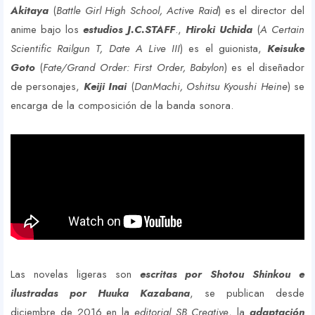
Akitaya
(
Battle Girl High School, Active Raid
) es el director del
anime bajo los
estudios J.C.STAFF
.,
Hiroki Uchida
(
A Certain
Scientific Railgun T, Date A Live III
) es el guionista,
Keisuke
Goto
(
Fate/Grand Order: First Order, Babylon
) es el diseñador
de personajes,
Keiji Inai
(
DanMachi, Oshitsu Kyoushi Heine
) se
encarga de la composición de la banda sonora.
Las novelas ligeras son
escritas por Shotou Shinkou e
ilustradas por Huuka Kazabana
, se publican desde
diciembre de 2016 en la
editorial SB Creative
, la
adaptación