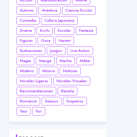
Acción
Administración
Anime
Autores
Aventura
Ciencia Ficción
Comedia
Cultura Japonesa
Drama
Ecchi
Escolar
Fantasía
Figuras
Gore
Harem
Ilustraciones
Juegos
Live-Action
Magia
Manga
Mecha
Militar
Misterio
Música
Noticias
Novelas Ligeras
Novelas Visuales
Recomendaciones
Reseña
Romance
Seiyuus
Suspenso
Yaoi
Yuri