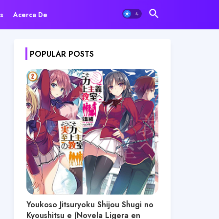
s
Acerca De
POPULAR POSTS
Youkoso Jitsuryoku Shijou Shugi no
Kyoushitsu e (Novela Ligera en