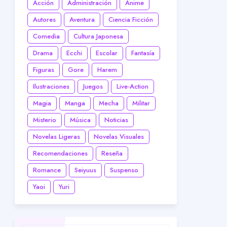
Acción
Administración
Anime
Autores
Aventura
Ciencia Ficción
Comedia
Cultura Japonesa
Drama
Ecchi
Escolar
Fantasía
Figuras
Gore
Harem
Ilustraciones
Juegos
Live-Action
Magia
Manga
Mecha
Militar
Misterio
Música
Noticias
Novelas Ligeras
Novelas Visuales
Recomendaciones
Reseña
Romance
Seiyuus
Suspenso
Yaoi
Yuri