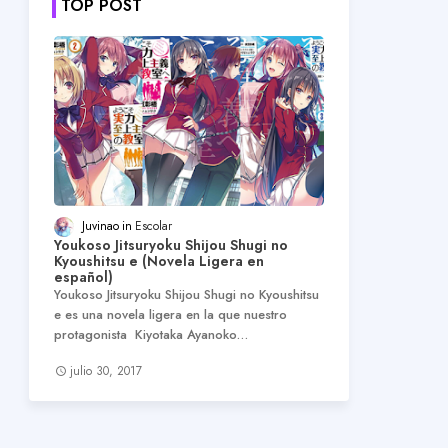
TOP POST
Juvinao
Escolar
Youkoso Jitsuryoku Shijou Shugi no
Kyoushitsu e (Novela Ligera en
español)
Youkoso Jitsuryoku Shijou Shugi no Kyoushitsu
e es una novela ligera en la que nuestro
protagonista Kiyotaka Ayanoko…
julio 30, 2017