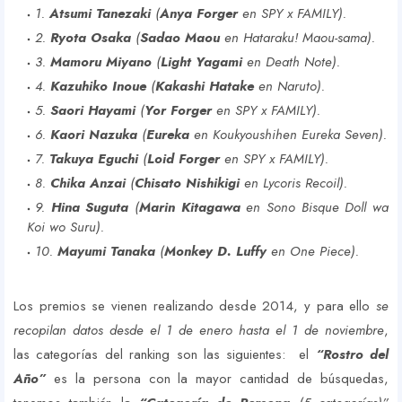
1.
Atsumi Tanezaki
(
Anya Forger
en SPY x FAMILY).
2.
Ryota Osaka
(
Sadao Maou
en Hataraku! Maou-sama).
3.
Mamoru Miyano
(
Light Yagami
en Death Note).
4.
Kazuhiko Inoue
(
Kakashi Hatake
en Naruto).
5.
Saori Hayami
(
Yor Forger
en SPY x FAMILY).
6.
Kaori Nazuka
(
Eureka
en Koukyoushihen Eureka Seven).
7.
Takuya Eguchi
(
Loid Forger
en SPY x FAMILY).
8.
Chika Anzai
(
Chisato Nishikigi
en Lycoris Recoil).
9.
Hina Suguta
(
Marin Kitagawa
en Sono Bisque Doll wa
Koi wo Suru).
10.
Mayumi Tanaka
(
Monkey D. Luffy
en One Piece).
Los premios se vienen realizando desde 2014, y para ello
se
recopilan datos desde el 1 de enero hasta el 1 de noviembre
,
las categorías del ranking son las siguientes: el
“Rostro del
Año”
es la persona con la mayor cantidad de búsquedas,