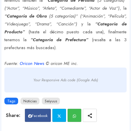
tenemos también la
“Categoría de Persona
(5 categorías)”
(“Actor”, “Músico”, “Atleta”, “Comediante”, “Actor de Voz”)
, la
“Categoría de Obra
(5 categorías)” (“Animación”, “Película”,
“Videojuego”, “Drama”, “Canción”)
y la
“Categoría de
Producto”
(hasta el décimo puesto cada una), finalmente
tenemos la
“Categoría de Prefectura”
(resalta a las 3
prefecturas más buscadas).
Fuente:
Oricon News
© oricon ME inc.
Your Responsive Ads code (Google Ads)
Tags
Noticias
Seiyuus
Facebook
Twit
Wh