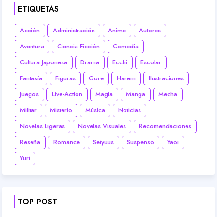
ETIQUETAS
Acción
Administración
Anime
Autores
Aventura
Ciencia Ficción
Comedia
Cultura Japonesa
Drama
Ecchi
Escolar
Fantasía
Figuras
Gore
Harem
Ilustraciones
Juegos
Live-Action
Magia
Manga
Mecha
Militar
Misterio
Música
Noticias
Novelas Ligeras
Novelas Visuales
Recomendaciones
Reseña
Romance
Seiyuus
Suspenso
Yaoi
Yuri
TOP POST