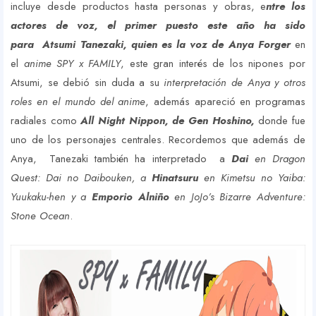
incluye desde productos hasta personas y obras, e
ntre los
actores de voz, el primer puesto este año ha sido
para Atsumi Tanezaki, quien es la voz de Anya Forger
en
el
anime SPY x FAMILY
, este gran interés de los nipones por
Atsumi, se debió sin duda a su
interpretación de Anya y otros
roles en el mundo del anime
, además apareció en programas
radiales como
All Night Nippon, de Gen Hoshino,
donde fue
uno de los personajes centrales. Recordemos que además de
Anya,
Tanezaki también ha interpretado
a
Dai
en Dragon
Quest: Dai no Daibouken, a
Hinatsuru
en Kimetsu no Yaiba:
Yuukaku-hen y a
Emporio Alniño
en JoJo’s Bizarre Adventure:
Stone Ocean
.