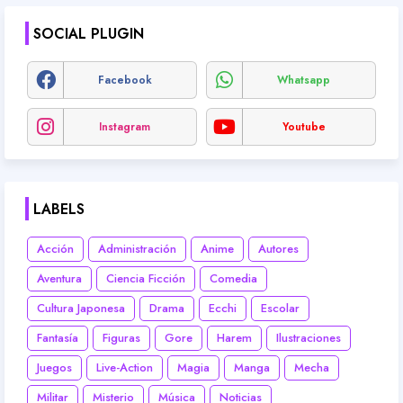
SOCIAL PLUGIN
Facebook
Whatsapp
Instagram
Youtube
LABELS
Acción
Administración
Anime
Autores
Aventura
Ciencia Ficción
Comedia
Cultura Japonesa
Drama
Ecchi
Escolar
Fantasía
Figuras
Gore
Harem
Ilustraciones
Juegos
Live-Action
Magia
Manga
Mecha
Militar
Misterio
Música
Noticias