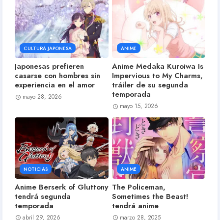
CULTURA JAPONESA
ANIME
Japonesas prefieren
Anime Medaka Kuroiwa Is
casarse con hombres sin
Impervious to My Charms,
experiencia en el amor
tráiler de su segunda
temporada
mayo 28, 2026
mayo 15, 2026
NOTICIAS
ANIME
Anime Berserk of Gluttony
The Policeman,
tendrá segunda
Sometimes the Beast!
temporada
tendrá anime
abril 29, 2026
marzo 28, 2025