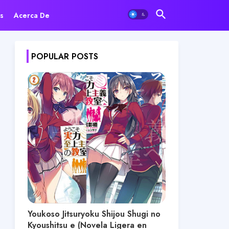
s
Acerca De
POPULAR POSTS
Youkoso Jitsuryoku Shijou Shugi no
Kyoushitsu e (Novela Ligera en