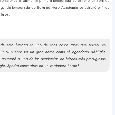
taciones al anime, la primera temporada se estrenó en abril de
 segunda temporada de Boku no Hero Academia se estrenó el 1 de
tulos.
 de esta historia es uno de esos casos raros que nacen sin
Y
uir su sueño: ser un gran héroe como el legendario All-Might.
se apuntará a una de las academias de héroes más prestigiosas
Might, ¿podrá convertirse en un verdadero héroe?
o
u