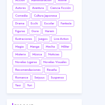
Acción
Administración
Anime
Autores
Aventura
Ciencia Ficción
Comedia
Cultura Japonesa
Drama
Ecchi
Escolar
Fantasía
Figuras
Gore
Harem
Ilustraciones
Juegos
Live-Action
Magia
Manga
Mecha
Militar
Misterio
Música
Noticias
Novelas Ligeras
Novelas Visuales
Recomendaciones
Reseña
Romance
Seiyuus
Suspenso
Yaoi
Yuri