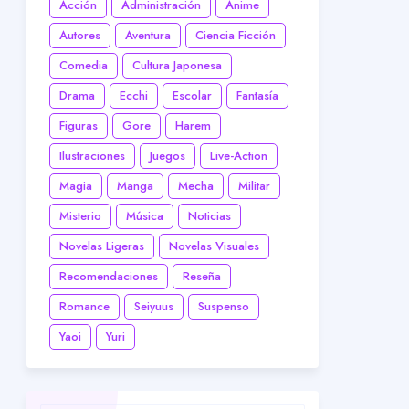
Acción
Administración
Anime
Autores
Aventura
Ciencia Ficción
Comedia
Cultura Japonesa
Drama
Ecchi
Escolar
Fantasía
Figuras
Gore
Harem
Ilustraciones
Juegos
Live-Action
Magia
Manga
Mecha
Militar
Misterio
Música
Noticias
Novelas Ligeras
Novelas Visuales
Recomendaciones
Reseña
Romance
Seiyuus
Suspenso
Yaoi
Yuri