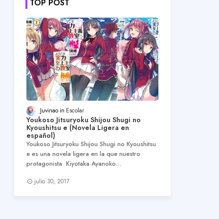
TOP POST
Juvinao
Escolar
Youkoso Jitsuryoku Shijou Shugi no
Kyoushitsu e (Novela Ligera en
español)
Youkoso Jitsuryoku Shijou Shugi no Kyoushitsu
e es una novela ligera en la que nuestro
protagonista Kiyotaka Ayanoko…
julio 30, 2017