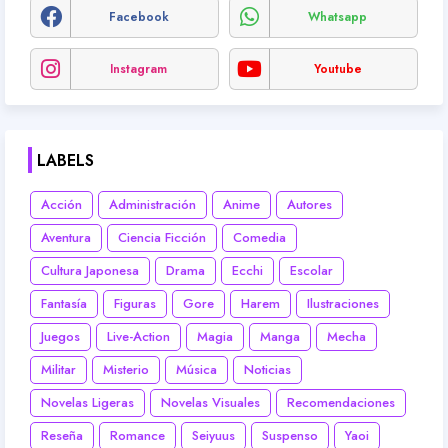
Facebook
Whatsapp
Instagram
Youtube
LABELS
Acción
Administración
Anime
Autores
Aventura
Ciencia Ficción
Comedia
Cultura Japonesa
Drama
Ecchi
Escolar
Fantasía
Figuras
Gore
Harem
Ilustraciones
Juegos
Live-Action
Magia
Manga
Mecha
Militar
Misterio
Música
Noticias
Novelas Ligeras
Novelas Visuales
Recomendaciones
Reseña
Romance
Seiyuus
Suspenso
Yaoi