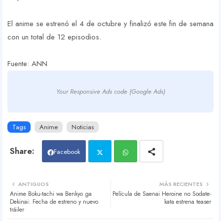
El anime se estrenó el 4 de octubre y finalizó este fin de semana
con un total de 12 episodios.
Fuente: ANN
Your Responsive Ads code (Google Ads)
Tags
Anime
Noticias
Facebook
Twit
Wh
ANTIGUOS
MÁS RECIENTES
Anime Boku-tachi wa Benkyo ga
Película de Saenai Heroine no Sodate-
ter
atsa
Dekinai: Fecha de estreno y nuevo
kata estrena teaser
tráiler
pp