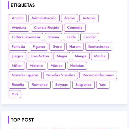
ETIQUETAS
Acción
Administración
Anime
Autores
Aventura
Ciencia Ficción
Comedia
Cultura Japonesa
Drama
Ecchi
Escolar
Fantasía
Figuras
Gore
Harem
Ilustraciones
Juegos
Live-Action
Magia
Manga
Mecha
Militar
Misterio
Música
Noticias
Novelas Ligeras
Novelas Visuales
Recomendaciones
Reseña
Romance
Seiyuus
Suspenso
Yaoi
Yuri
TOP POST