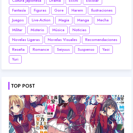
Cultura Japonesa
Drama
Ecchi
Escolar
Fantasía
Figuras
Gore
Harem
Ilustraciones
Juegos
Live-Action
Magia
Manga
Mecha
Militar
Misterio
Música
Noticias
Novelas Ligeras
Novelas Visuales
Recomendaciones
Reseña
Romance
Seiyuus
Suspenso
Yaoi
Yuri
TOP POST