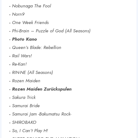
Nobunaga The Fool
Norn9
One Week Friends
Phi-Brain – Puzzle of God (All Seasons)
Photo Kano
Queen’s Blade: Rebellion
Rail Wars!
Re-Kan!
RIN-NE (All Seasons)
Rozen Maiden
Rozen Maiden Zurückspulen
Sakura Trick
Samurai Bride
Samurai Jam -Bakumatsu Rock-
SHIROBAKO
So, I Can’t Play H!