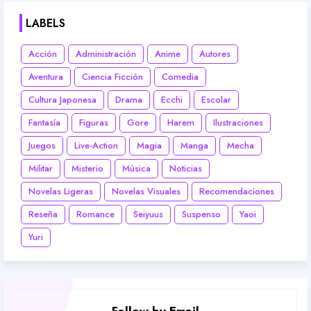
LABELS
Acción
Administración
Anime
Autores
Aventura
Ciencia Ficción
Comedia
Cultura Japonesa
Drama
Ecchi
Escolar
Fantasía
Figuras
Gore
Harem
Ilustraciones
Juegos
Live-Action
Magia
Manga
Mecha
Militar
Misterio
Música
Noticias
Novelas Ligeras
Novelas Visuales
Recomendaciones
Reseña
Romance
Seiyuus
Suspenso
Yaoi
Yuri