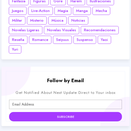
Fantasía
Figuras
Gore
Harem
Ilustraciones
Juegos
Live-Action
Magia
Manga
Mecha
Militar
Misterio
Música
Noticias
Novelas Ligeras
Novelas Visuales
Recomendaciones
Reseña
Romance
Seiyuus
Suspenso
Yaoi
Yuri
Follow by Email
Get Notified About Next Update Direct to Your inbox