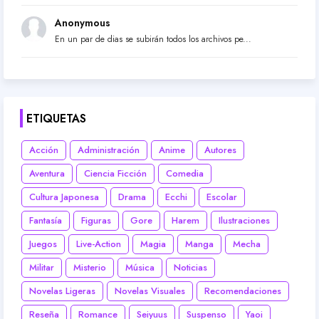
Anonymous
En un par de dias se subirán todos los archivos pe...
ETIQUETAS
Acción
Administración
Anime
Autores
Aventura
Ciencia Ficción
Comedia
Cultura Japonesa
Drama
Ecchi
Escolar
Fantasía
Figuras
Gore
Harem
Ilustraciones
Juegos
Live-Action
Magia
Manga
Mecha
Militar
Misterio
Música
Noticias
Novelas Ligeras
Novelas Visuales
Recomendaciones
Reseña
Romance
Seiyuus
Suspenso
Yaoi