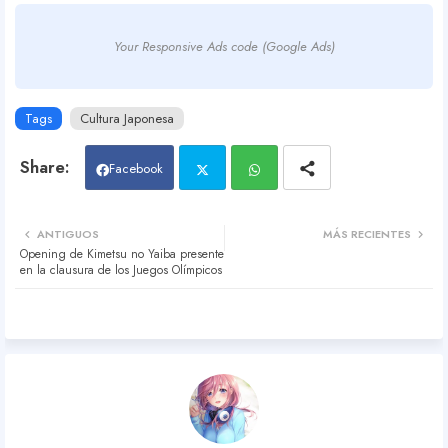
Your Responsive Ads code (Google Ads)
Tags
Cultura Japonesa
Facebook
Twit
Wh
ANTIGUOS
MÁS RECIENTES
Opening de Kimetsu no Yaiba presente
ter
atsa
en la clausura de los Juegos Olímpicos
pp