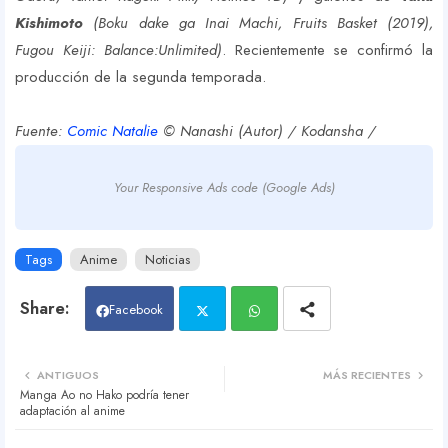
Kishimoto
(Boku dake ga Inai Machi, Fruits Basket (2019),
Fugou Keiji: Balance:Unlimited)
. Recientemente se confirmó la
producción de la segunda temporada.
Fuente:
Comic Natalie
© Nanashi (Autor) / Kodansha /
Your Responsive Ads code (Google Ads)
Tags
Anime
Noticias
Facebook
Twit
Wh
ANTIGUOS
MÁS RECIENTES
Manga Ao no Hako podría tener
ter
atsa
adaptación al anime
pp