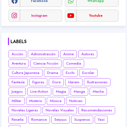
Facebook
Whatsapp
Instagram
Youtube
LABELS
Acción
Administración
Anime
Autores
Aventura
Ciencia Ficción
Comedia
Cultura Japonesa
Drama
Ecchi
Escolar
Fantasía
Figuras
Gore
Harem
Ilustraciones
Juegos
Live-Action
Magia
Manga
Mecha
Militar
Misterio
Música
Noticias
Novelas Ligeras
Novelas Visuales
Recomendaciones
Reseña
Romance
Seiyuus
Suspenso
Yaoi