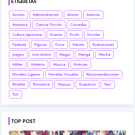
ETIQUETAS
Acción
Administración
Anime
Autores
Aventura
Ciencia Ficción
Comedia
Cultura Japonesa
Drama
Ecchi
Escolar
Fantasía
Figuras
Gore
Harem
Ilustraciones
Juegos
Live-Action
Magia
Manga
Mecha
Militar
Misterio
Música
Noticias
Novelas Ligeras
Novelas Visuales
Recomendaciones
Reseña
Romance
Seiyuus
Suspenso
Yaoi
Yuri
TOP POST