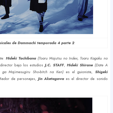
usicales de Dammachi temporada 4 parte 2
nte:
Hideki Tachibana
(Toaru Majutsu no Index, Toaru Kagaku no
director bajo los estudios
J.C. STAFF
,
Hideki Shirane
(Date A
 ga Majimesugiru Sho-bitch na Ken)
es el guionista,
Shigeki
eñador de personajes,
Jin Aketagawa
es el director de sonido
.