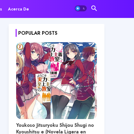
s
Acerca De
POPULAR POSTS
Youkoso Jitsuryoku Shijou Shugi no
Kyoushitsu e (Novela Ligera en