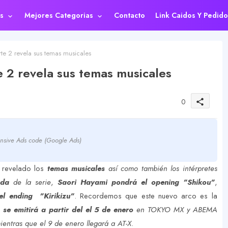
s
Mejores Categorias
Contacto
Link Caidos Y Pedido
 2 revela sus temas musicales
2 revela sus temas musicales
0
share
nsive Ads code (Google Ads)
 revelado los
temas musicales
así como también los intérpretes
rada
de la serie
,
Saori Hayami pondrá el opening "Shikou"
,
el ending "Kirikizu"
. Recordemos que este nuevo arco es la
y
se emitirá a partir del el 5 de enero
en TOKYO MX y ABEMA
ientras que el 9 de enero llegará a AT-X
.