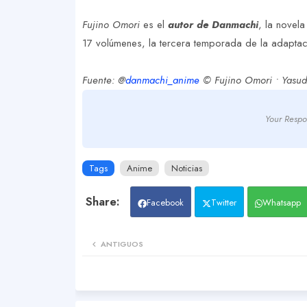
Fujino Omori
es el
autor de Danmachi
, la novela
17 volúmenes, la tercera temporada de la adaptac
Fuente: @
danmachi_anime
© Fujino Omori • Yasud
Your Respo
Tags
Anime
Noticias
Facebook
Twitter
Whatsapp
ANTIGUOS