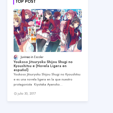
TOP POST
Juvinao
Escolar
Youkoso Jitsuryoku Shijou Shugi no
Kyoushitsu e (Novela Ligera en
español)
Youkoso Jitsuryoku Shijou Shugi no Kyoushitsu
e es una novela ligera en la que nuestro
protagonista Kiyotaka Ayanoko…
julio 30, 2017