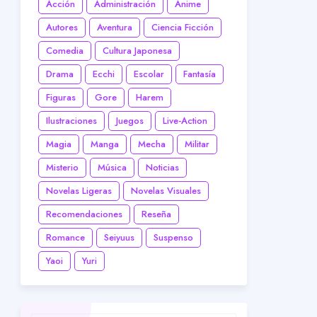
Acción
Administración
Anime
Autores
Aventura
Ciencia Ficción
Comedia
Cultura Japonesa
Drama
Ecchi
Escolar
Fantasía
Figuras
Gore
Harem
Ilustraciones
Juegos
Live-Action
Magia
Manga
Mecha
Militar
Misterio
Música
Noticias
Novelas Ligeras
Novelas Visuales
Recomendaciones
Reseña
Romance
Seiyuus
Suspenso
Yaoi
Yuri