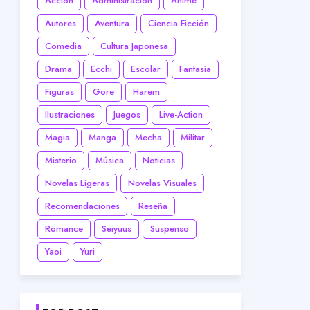
Acción
Administración
Anime
Autores
Aventura
Ciencia Ficción
Comedia
Cultura Japonesa
Drama
Ecchi
Escolar
Fantasía
Figuras
Gore
Harem
Ilustraciones
Juegos
Live-Action
Magia
Manga
Mecha
Militar
Misterio
Música
Noticias
Novelas Ligeras
Novelas Visuales
Recomendaciones
Reseña
Romance
Seiyuus
Suspenso
Yaoi
Yuri