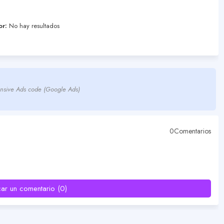
or:
No hay resultados
nsive Ads code (Google Ads)
0Comentarios
car un comentario (0)