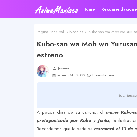
Home
Recomendacione
Página Principal
Noticias
Kubo-san wa Mob wo Yurusana
Kubo-san wa Mob wo Yurusana
estreno
Juvinao
person
enero 04, 2023
1 minute read
Your Respo
A pocos días de su estreno, el
anime Kubo-s
protagonizada por Kubo y Junta
, la ilustrac
Recordemos que la serie se
estrenará el 10 de 