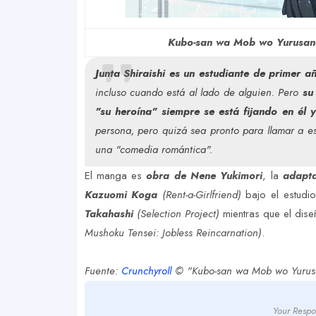
Kubo-san wa Mob wo Yurusanai
Junta Shiraishi es un estudiante de primer 
incluso cuando está al lado de alguien. Pero
su
"su heroína" siempre se está fijando en él 
persona, pero quizá sea pronto para llamar a e
una "comedia romántica".
El manga es
obra de Nene Yukimori
, la
adapta
Kazuomi Koga
(Rent-a-Girlfriend)
bajo el estudi
Takahashi
(Selection Project)
mientras que el dis
Mushoku Tensei: Jobless Reincarnation)
.
Fuente:
Crunchyroll
© "Kubo-san wa Mob wo Yurusa
Your Respo