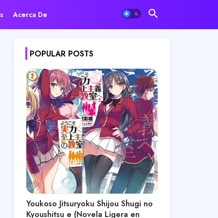
s
Acerca De
POPULAR POSTS
Youkoso Jitsuryoku Shijou Shugi no
Kyoushitsu e (Novela Ligera en