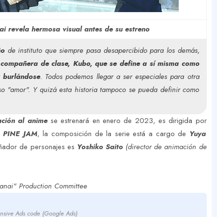
 revela hermosa visual antes de su estreno
año
de instituto que siempre pasa desapercibido para los demás,
 compañera de clase, Kubo, que se define a sí misma como
y burlándose
. Todos podemos llegar a ser especiales para otra
so "amor". Y quizá esta historia tampoco se pueda definir como
ción al anime
se estrenará en enero de 2023, es dirigida por
o
PINE JAM
, la composición de la serie está a cargo de
Yuya
eñador de personajes es
Yoshiko Saito
(director de animación de
nai" Production Committee
nsive Ads code (Google Ads)