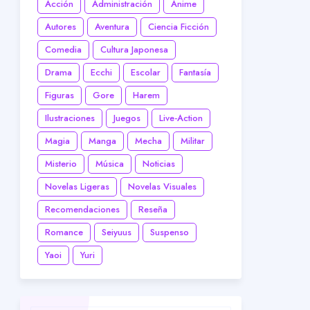
Acción
Administración
Anime
Autores
Aventura
Ciencia Ficción
Comedia
Cultura Japonesa
Drama
Ecchi
Escolar
Fantasía
Figuras
Gore
Harem
Ilustraciones
Juegos
Live-Action
Magia
Manga
Mecha
Militar
Misterio
Música
Noticias
Novelas Ligeras
Novelas Visuales
Recomendaciones
Reseña
Romance
Seiyuus
Suspenso
Yaoi
Yuri