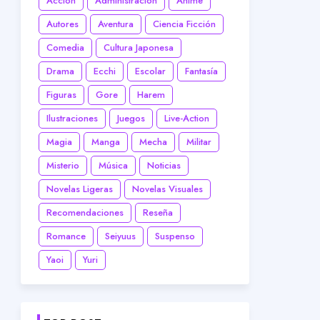
Acción
Administración
Anime
Autores
Aventura
Ciencia Ficción
Comedia
Cultura Japonesa
Drama
Ecchi
Escolar
Fantasía
Figuras
Gore
Harem
Ilustraciones
Juegos
Live-Action
Magia
Manga
Mecha
Militar
Misterio
Música
Noticias
Novelas Ligeras
Novelas Visuales
Recomendaciones
Reseña
Romance
Seiyuus
Suspenso
Yaoi
Yuri