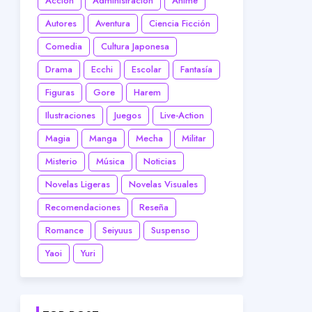
Acción
Administración
Anime
Autores
Aventura
Ciencia Ficción
Comedia
Cultura Japonesa
Drama
Ecchi
Escolar
Fantasía
Figuras
Gore
Harem
Ilustraciones
Juegos
Live-Action
Magia
Manga
Mecha
Militar
Misterio
Música
Noticias
Novelas Ligeras
Novelas Visuales
Recomendaciones
Reseña
Romance
Seiyuus
Suspenso
Yaoi
Yuri