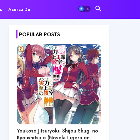
s
Acerca De
POPULAR POSTS
Youkoso Jitsuryoku Shijou Shugi no
Kyoushitsu e (Novela Ligera en