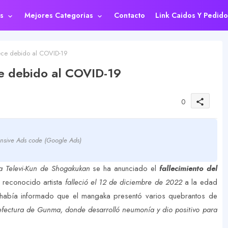
s
Mejores Categorias
Contacto
Link Caidos Y Pedido
ce debido al COVID-19
e debido al COVID-19
0
share
nsive Ads code (Google Ads)
ga Televi-Kun de Shogakukan
se ha anunciado el
fallecimiento del
l reconocido artista
falleció el 12 de diciembre de 2022
a la edad
a había informado que el mangaka presentó varios quebrantos de
refectura de Gunma, donde desarrolló neumonía y dio positivo para