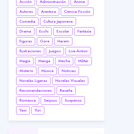
Acción
Administración
Anime
Autores
Aventura
Ciencia Ficción
Comedia
Cultura Japonesa
Drama
Ecchi
Escolar
Fantasía
Figuras
Gore
Harem
Ilustraciones
Juegos
Live-Action
Magia
Manga
Mecha
Militar
Misterio
Música
Noticias
Novelas Ligeras
Novelas Visuales
Recomendaciones
Reseña
Romance
Seiyuus
Suspenso
Yaoi
Yuri